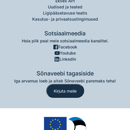
Ekilex API
Uudised ja teated
Ligipääsetavuse teatis
Kasutus- ja privaatsustingimused
Sotsiaalmeedia
Hoia pilk peal meie sotsiaalmeedia kanalitel.
Facebook
Youtube
LinkedIn
Sõnaveebi tagasiside
Iga arvamus loeb ja aitab Sõnaveebi paremaks teha!
Kirjuta meile