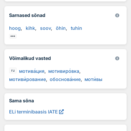
Sarnased sõnad
hoog
kihk
soov
õhin
tuhin
Võimalikud vasted
мотив
а
ция
мотивир
о
вка
ru
мотив
и
рование
обоснов
а
ние
мот
и
вы
Sama sõna
ELi terminibaasis IATE