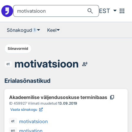
Otsingu juurde
Põhisisu juurde
search
apps
EST
Sõnakogud
Keel
1
Sõnavormid
motivatsioon
record_voice_over
et
Erialasõnastikud
content_copy
Akadeemilise väljendusoskuse terminibaas
ID
459927
Viimati muudetud
13.09.2019
Vaata sõnakogu
motivatsioon
et
motivation
en