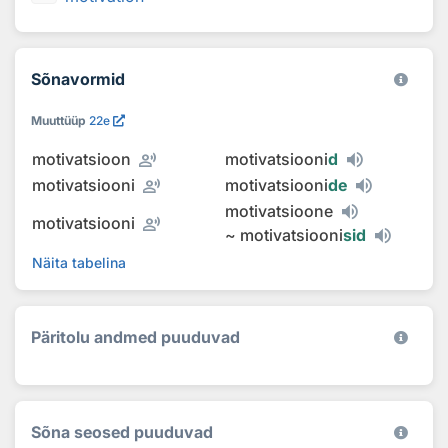
Sõnavormid
Muuttüüp
22e
record_voice_over
motivatsioon
motivatsiooni
d
record_voice_over
motivatsiooni
motivatsiooni
de
motivatsioone
record_voice_over
motivatsiooni
~
motivatsiooni
sid
Näita tabelina
Päritolu andmed puuduvad
Sõna seosed puuduvad