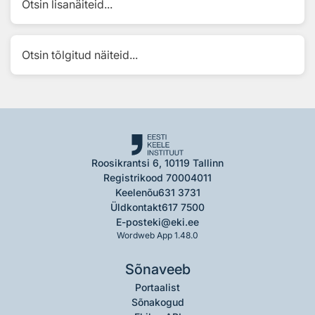
Otsin lisanäiteid...
Otsin tõlgitud näiteid...
Roosikrantsi 6, 10119 Tallinn
Registrikood 70004011
Keelenõu
631 3731
Üldkontakt
617 7500
E-post
eki@eki.ee
Wordweb App 1.48.0
Sõnaveeb
Portaalist
Sõnakogud