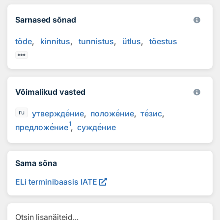
Sarnased sõnad
tõde
kinnitus
tunnistus
ütlus
tõestus
Võimalikud vasted
утвержд
е
ние
полож
е
ние
т
е
зис
ru
1
предлож
е
ние
сужд
е
ние
Sama sõna
ELi terminibaasis IATE
Otsin lisanäiteid...