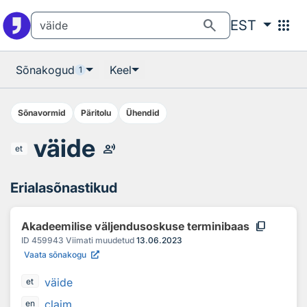
Otsingu juurde
Põhisisu juurde
search
apps
EST
Sõnakogud
Keel
1
Sõnavormid
Päritolu
Ühendid
väide
record_voice_over
et
Erialasõnastikud
content_copy
Akadeemilise väljendusoskuse terminibaas
ID
459943
Viimati muudetud
13.06.2023
Vaata sõnakogu
väide
et
claim
en