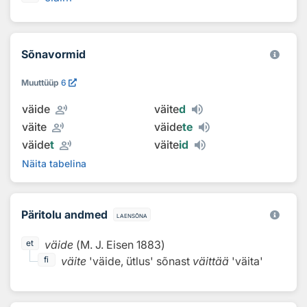
Sõnavormid
Muuttüüp
6
record_voice_over
väide
väite
d
record_voice_over
väite
väide
te
record_voice_over
väide
t
väite
id
Näita tabelina
Päritolu andmed
laensõna
väide
(
M. J. Eisen
1883
)
et
väite
'väide, ütlus'
sõnast
väittää
'väita'
fi