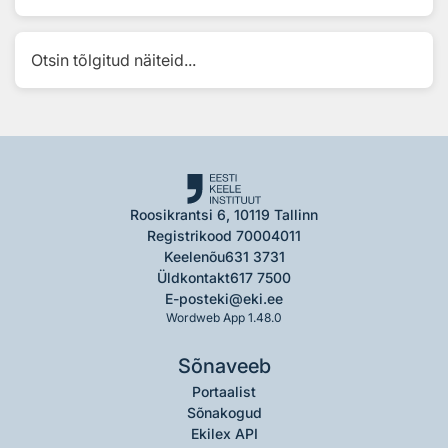
Otsin tõlgitud näiteid...
Roosikrantsi 6, 10119 Tallinn
Registrikood 70004011
Keelenõu
631 3731
Üldkontakt
617 7500
E-post
eki@eki.ee
Wordweb App 1.48.0
Sõnaveeb
Portaalist
Sõnakogud
Ekilex API