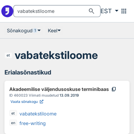
Otsingu juurde
Põhisisu juurde
search
apps
EST
Sõnakogud
Keel
1
vabatekstiloome
et
Erialasõnastikud
content_copy
Akadeemilise väljendusoskuse terminibaas
ID
460023
Viimati muudetud
13.09.2019
Vaata sõnakogu
vabatekstiloome
et
free-writing
en