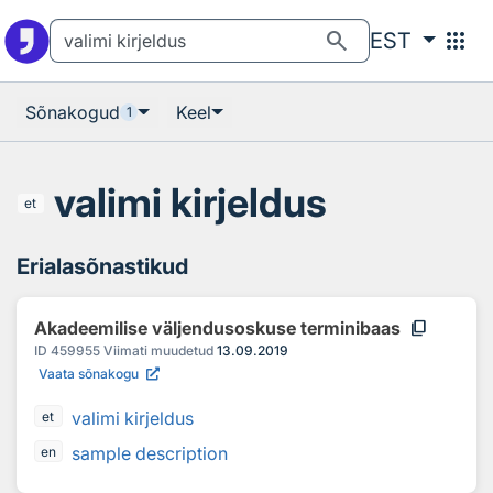
Otsingu juurde
Põhisisu juurde
search
apps
EST
Sõnakogud
Keel
1
valimi kirjeldus
et
Erialasõnastikud
content_copy
Akadeemilise väljendusoskuse terminibaas
ID
459955
Viimati muudetud
13.09.2019
Vaata sõnakogu
valimi kirjeldus
et
sample description
en