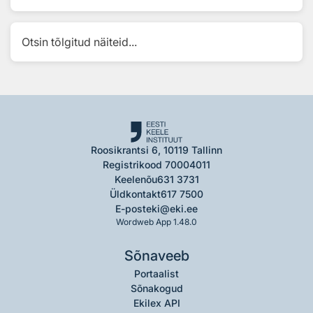
Otsin tõlgitud näiteid...
Roosikrantsi 6, 10119 Tallinn
Registrikood 70004011
Keelenõu
631 3731
Üldkontakt
617 7500
E-post
eki@eki.ee
Wordweb App 1.48.0
Sõnaveeb
Portaalist
Sõnakogud
Ekilex API