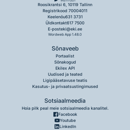
Roosikrantsi 6, 10119 Tallinn
Registrikood 70004011
Keelenõu
631 3731
Üldkontakt
617 7500
E-post
eki@eki.ee
Wordweb App 1.48.0
Sõnaveeb
Portaalist
Sõnakogud
Ekilex API
Uudised ja teated
Ligipääsetavuse teatis
Kasutus- ja privaatsustingimused
Sotsiaalmeedia
Hoia pilk peal meie sotsiaalmeedia kanalitel.
Facebook
Youtube
LinkedIn