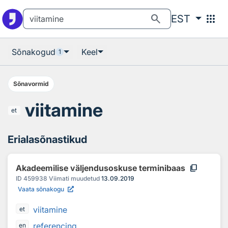
Otsingu juurde
Põhisisu juurde
search
apps
EST
Sõnakogud
Keel
1
Sõnavormid
viitamine
et
Erialasõnastikud
content_copy
Akadeemilise väljendusoskuse terminibaas
ID
459938
Viimati muudetud
13.09.2019
Vaata sõnakogu
viitamine
et
referencing
en