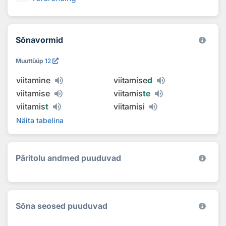
Sõnavormid
Muuttüüp
12
viitamine
viitamise
d
viitamise
viitamis
te
viitamis
t
viitamisi
Näita tabelina
Päritolu andmed puuduvad
Sõna seosed puuduvad