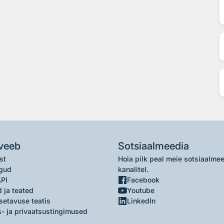
veeb
Sotsiaalmeedia
st
Hoia pilk peal meie sotsiaalme
gud
kanalitel.
API
Facebook
 ja teated
Youtube
setavuse teatis
LinkedIn
- ja privaatsustingimused