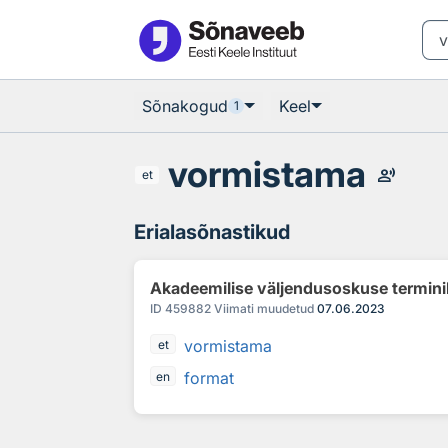
Otsingu juurde
Põhisisu juurde
Sõnakogud
Keel
1
vormistama
record_voice_over
et
Erialasõnastikud
Akadeemilise väljendusoskuse termin
ID
459882
Viimati muudetud
07.06.2023
vormistama
et
format
en