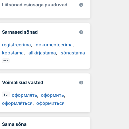
Liitsõnad esiosaga puuduvad
Sarnased sõnad
registreerima
dokumenteerima
koostama
allkirjastama
sõnastama
Võimalikud vasted
оформл
я
ть
оф
о
рмить
ru
оформл
я
ться
оф
о
рмиться
Sama sõna