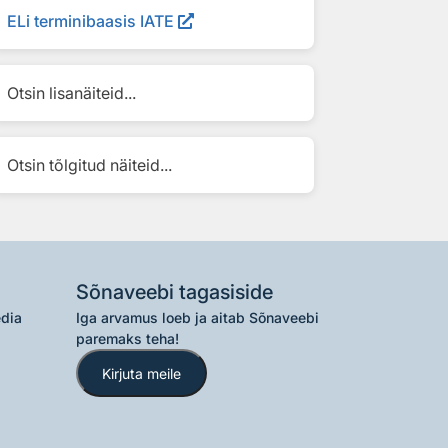
ELi terminibaasis IATE
Otsin lisanäiteid...
Otsin tõlgitud näiteid...
Sõnaveebi tagasiside
edia
Iga arvamus loeb ja aitab Sõnaveebi
paremaks teha!
Kirjuta meile