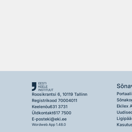
Sõna
Portaali
Roosikrantsi 6, 10119 Tallinn
Sõnako
Registrikood 70004011
Ekilex 
Keelenõu
631 3731
Uudised
Üldkontakt
617 7500
Ligipää
E-post
eki@eki.ee
Kasutus
Wordweb App 1.48.0