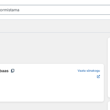
content_copy
ibaas
Vaata sõnakogu