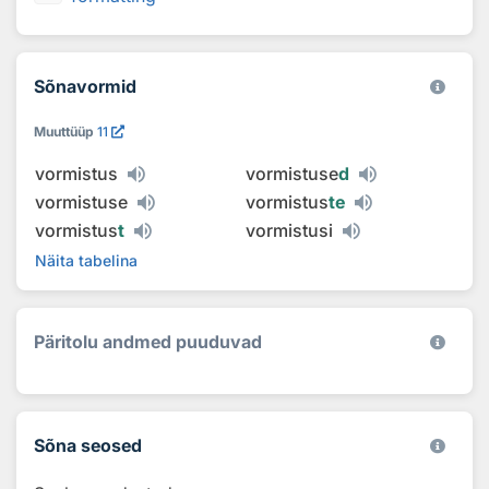
Sõnavormid
Muuttüüp
11
vormistus
vormistuse
d
vormistuse
vormistus
te
vormistus
t
vormistusi
Näita tabelina
Päritolu andmed puuduvad
Sõna seosed