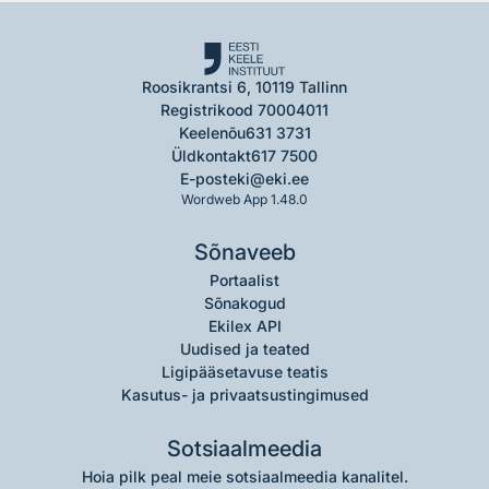
Roosikrantsi 6, 10119 Tallinn
Registrikood 70004011
Keelenõu
631 3731
Üldkontakt
617 7500
E-post
eki@eki.ee
Wordweb App 1.48.0
Sõnaveeb
Portaalist
Sõnakogud
Ekilex API
Uudised ja teated
Ligipääsetavuse teatis
Kasutus- ja privaatsustingimused
Sotsiaalmeedia
Hoia pilk peal meie sotsiaalmeedia kanalitel.