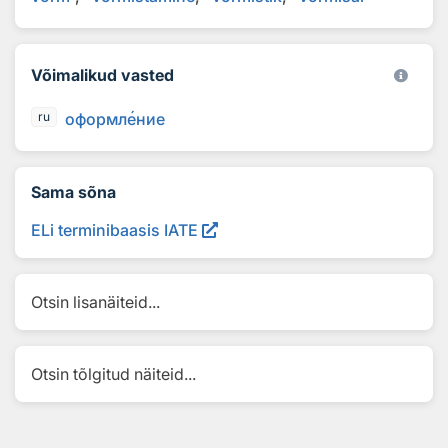
Võimalikud vasted
оформл
е
ние
ru
Sama sõna
ELi terminibaasis IATE
Otsin lisanäiteid...
Otsin tõlgitud näiteid...