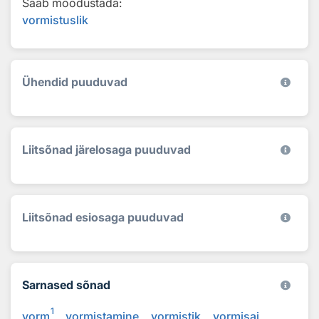
Saab moodustada:
vormistuslik
Ühendid puuduvad
Liitsõnad järelosaga puuduvad
Liitsõnad esiosaga puuduvad
Sarnased sõnad
1
vorm
vormistamine
vormistik
vormisai