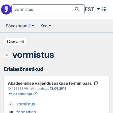
Otsingu juurde
Põhisisu juurde
search
apps
EST
Sõnakogud
Keel
1
Sõnavormid
vormistus
et
Erialasõnastikud
content_copy
Akadeemilise väljendusoskuse terminibaas
ID
459995
Viimati muudetud
13.09.2019
Vaata sõnakogu
vormistus
et
formatting
en