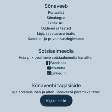
Sõnaveeb
Portaalist
Sõnakogud
Ekilex API
Uudised ja teated
Ligipääsetavuse teatis
Kasutus- ja privaatsustingimused
Sotsiaalmeedia
Hoia pilk peal meie sotsiaalmeedia kanalitel.
Facebook
Youtube
LinkedIn
Sõnaveebi tagasiside
Iga arvamus loeb ja aitab Sõnaveebi paremaks teha!
Kirjuta meile