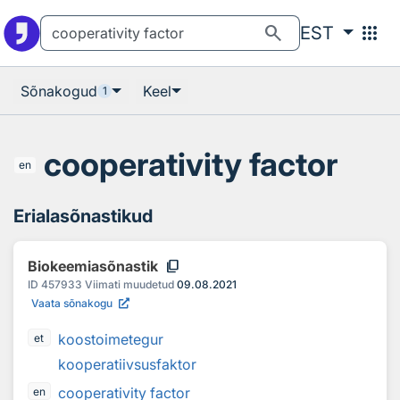
Otsingu juurde
Põhisisu juurde
search
apps
EST
Sõnakogud
Keel
1
cooperativity factor
en
Erialasõnastikud
content_copy
Biokeemiasõnastik
ID
457933
Viimati muudetud
09.08.2021
Vaata sõnakogu
koostoimetegur
et
kooperatiivsusfaktor
cooperativity factor
en