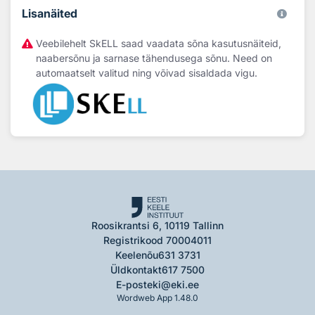
Lisanäited
Veebilehelt SkELL saad vaadata sõna kasutusnäiteid,
naabersõnu ja sarnase tähendusega sõnu. Need on
automaatselt valitud ning võivad sisaldada vigu.
Roosikrantsi 6, 10119 Tallinn
Registrikood 70004011
Keelenõu
631 3731
Üldkontakt
617 7500
E-post
eki@eki.ee
Wordweb App 1.48.0