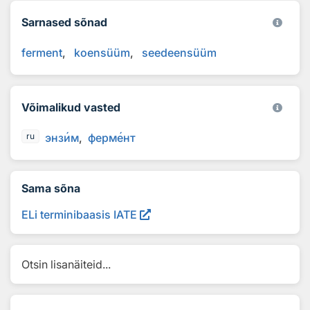
Sarnased sõnad
ferment
koensüüm
seedeensüüm
Võimalikud vasted
энз
и
м
ферм
е
нт
ru
Sama sõna
ELi terminibaasis IATE
Otsin lisanäiteid...