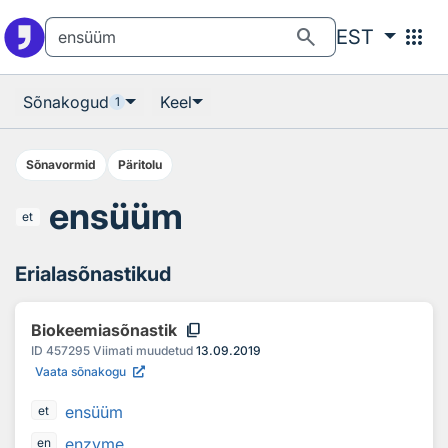
Otsingu juurde
Põhisisu juurde
search
apps
EST
Sõnakogud
Keel
1
Sõnavormid
Päritolu
ensüüm
et
Erialasõnastikud
content_copy
Biokeemiasõnastik
ID
457295
Viimati muudetud
13.09.2019
Vaata sõnakogu
ensüüm
et
enzyme
en