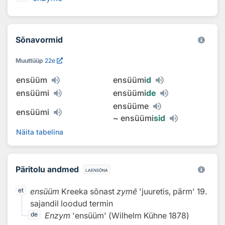
Sõnavormid
Muuttüüp
22e
ensüüm
ensüümi
d
ensüümi
ensüümi
de
ensüüme
ensüümi
~
ensüümi
sid
Näita tabelina
Päritolu andmed
laensõna
ensüüm
Kreeka sõnast
zymē
'juuretis, pärm' 19.
et
sajandil loodud termin
Enzym
'ensüüm'
(
Wilhelm Kühne
1878
)
de