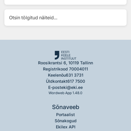
Otsin tõlgitud näiteid...
Roosikrantsi 6, 10119 Tallinn
Registrikood 70004011
Keelenõu
631 3731
Üldkontakt
617 7500
E-post
eki@eki.ee
Wordweb App 1.48.0
Sõnaveeb
Portaalist
Sõnakogud
Ekilex API