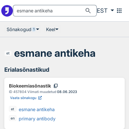
Otsingu juurde
Põhisisu juurde
search
apps
EST
Sõnakogud
Keel
1
esmane antikeha
et
Erialasõnastikud
content_copy
Biokeemiasõnastik
ID
457804
Viimati muudetud
08.06.2023
Vaata sõnakogu
esmane antikeha
et
primary antibody
en