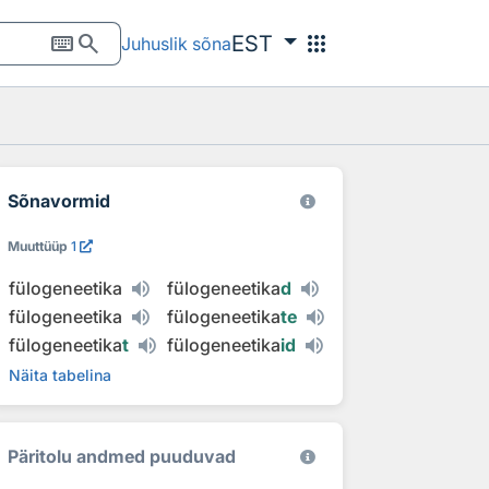
keyboard
search
apps
EST
Juhuslik sõna
Sõnavormid
Muuttüüp
1
fülogeneetika
fülogeneetika
d
fülogeneetika
fülogeneetika
te
fülogeneetika
t
fülogeneetika
id
Näita tabelina
Päritolu andmed puuduvad