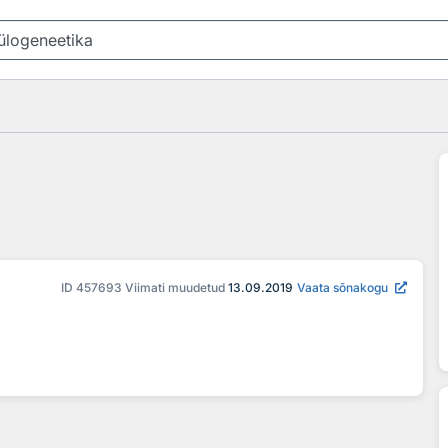
ID
457693
Viimati muudetud
13.09.2019
Vaata sõnakogu