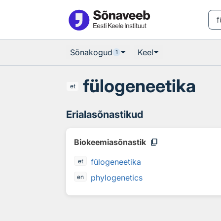
Otsingu juurde
Põhisisu juurde
Sõnakogud
Keel
1
fülogeneetika
et
Erialasõnastikud
content_copy
Biokeemiasõnastik
fülogeneetika
et
phylogenetics
en