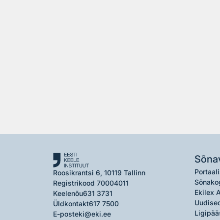
Sõna
Portaali
Roosikrantsi 6, 10119 Tallinn
Sõnako
Registrikood 70004011
Ekilex 
Keelenõu
631 3731
Uudised
Üldkontakt
617 7500
Ligipää
E-post
eki@eki.ee