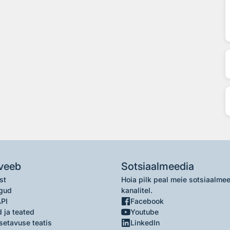
veeb
Sotsiaalmeedia
st
Hoia pilk peal meie sotsiaalme
gud
kanalitel.
API
Facebook
 ja teated
Youtube
setavuse teatis
LinkedIn