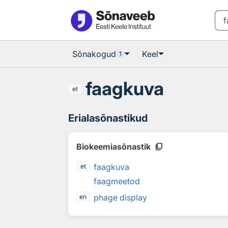
Otsingu juurde
Põhisisu juurde
Sõnakogud
Keel
1
faagkuva
et
Erialasõnastikud
content_copy
Biokeemiasõnastik
faagkuva
et
faagmeetod
phage display
en