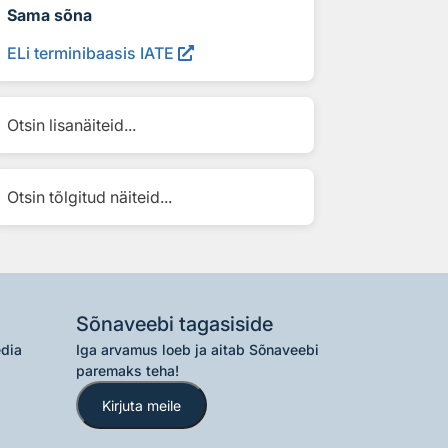
Sama sõna
ELi terminibaasis IATE
Otsin lisanäiteid...
Otsin tõlgitud näiteid...
Sõnaveebi tagasiside
edia
Iga arvamus loeb ja aitab Sõnaveebi
paremaks teha!
Kirjuta meile