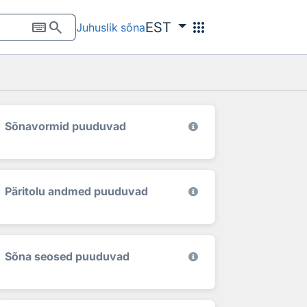
keyboard
search
apps
EST
Juhuslik sõna
Sõnavormid puuduvad
Päritolu andmed puuduvad
Sõna seosed puuduvad