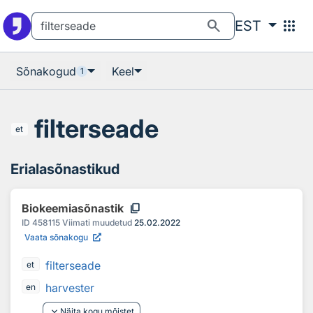
Otsingu juurde
Põhisisu juurde
search
apps
EST
Sõnakogud
Keel
1
filterseade
et
Erialasõnastikud
content_copy
Biokeemiasõnastik
ID
458115
Viimati muudetud
25.02.2022
Vaata sõnakogu
filterseade
et
harvester
en
keyboard_arrow_down
Näita kogu mõistet