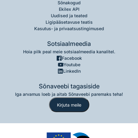
Sõnakogud
Ekilex API
Uudised ja teated
Ligipääsetavuse teatis
Kasutus- ja privaatsustingimused
Sotsiaalmeedia
Hoia pilk peal meie sotsiaalmeedia kanalitel.
Facebook
Youtube
LinkedIn
Sõnaveebi tagasiside
Iga arvamus loeb ja aitab Sõnaveebi paremaks teha!
Kirjuta meile