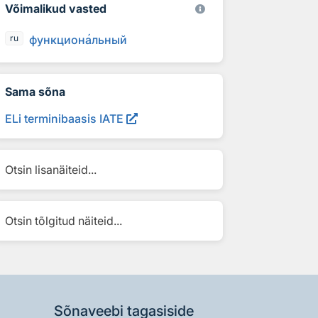
Võimalikud vasted
функцион
а
льный
ru
Sama sõna
ELi terminibaasis IATE
Otsin lisanäiteid...
Otsin tõlgitud näiteid...
Sõnaveebi tagasiside