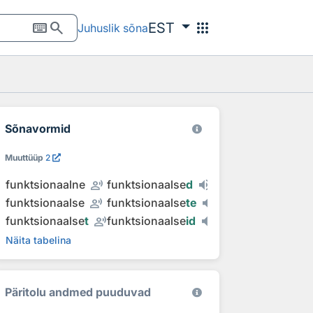
keyboard
search
apps
EST
Juhuslik sõna
Sõnavormid
Muuttüüp
2
record_voice_over
funktsionaalne
funktsionaalse
d
record_voice_over
funktsionaalse
funktsionaalse
te
record_voice_over
funktsionaalse
t
funktsionaalse
id
Näita tabelina
Päritolu andmed puuduvad