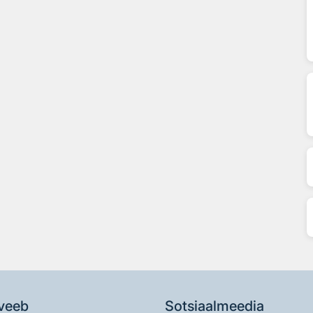
veeb
Sotsiaalmeedia