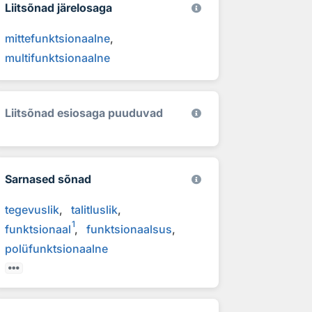
Liitsõnad järelosaga
mittefunktsionaalne
multifunktsionaalne
Liitsõnad esiosaga puuduvad
Sarnased sõnad
tegevuslik
talitluslik
1
funktsionaal
funktsionaalsus
polüfunktsionaalne