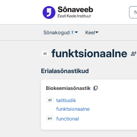
Otsingu juurde
Põhisisu juurde
Sõnakogud
Keel
1
funktsionaalne
record_voice_over
et
Erialasõnastikud
content_copy
Biokeemiasõnastik
talitluslik
et
funktsionaalne
functional
en