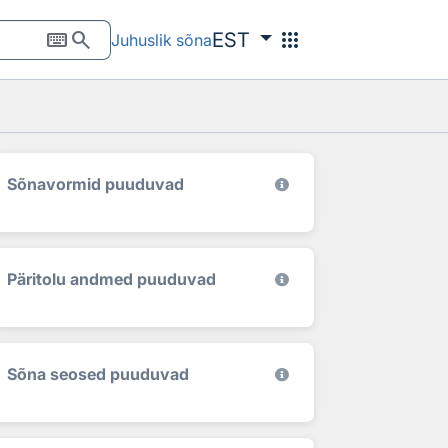
keyboard
search
apps
EST
Juhuslik sõna
Sõnavormid puuduvad
Päritolu andmed puuduvad
Sõna seosed puuduvad