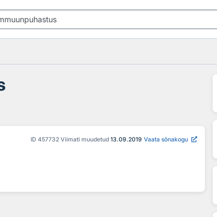
s
ID
457732
Viimati muudetud
13.09.2019
Vaata sõnakogu