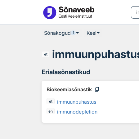
Otsingu juurde
Põhisisu juurde
Sõnakogud
Keel
1
immuunpuhastu
et
Erialasõnastikud
content_copy
Biokeemiasõnastik
immuunpuhastus
et
immunodepletion
en