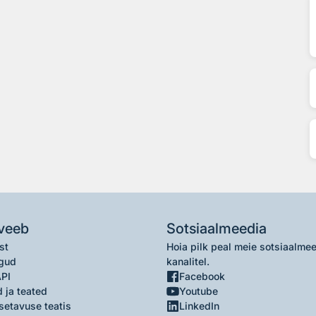
veeb
Sotsiaalmeedia
st
Hoia pilk peal meie sotsiaalme
gud
kanalitel.
API
Facebook
 ja teated
Youtube
setavuse teatis
LinkedIn