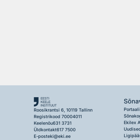
Sõna
Portaali
Roosikrantsi 6, 10119 Tallinn
Sõnako
Registrikood 70004011
Ekilex 
Keelenõu
631 3731
Uudised
Üldkontakt
617 7500
Ligipää
E-post
eki@eki.ee