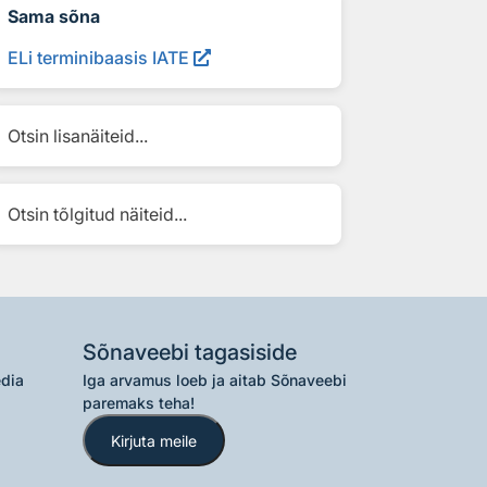
Sama sõna
ELi terminibaasis IATE
Otsin lisanäiteid...
Otsin tõlgitud näiteid...
Sõnaveebi tagasiside
edia
Iga arvamus loeb ja aitab Sõnaveebi
paremaks teha!
Kirjuta meile