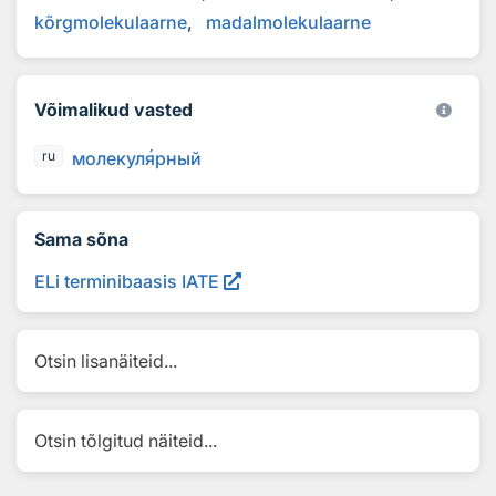
kõrgmolekulaarne
madalmolekulaarne
Võimalikud vasted
молекул
я
рный
ru
Sama sõna
ELi terminibaasis IATE
Otsin lisanäiteid...
Otsin tõlgitud näiteid...