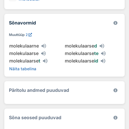
Sõnavormid
Muuttüüp
2
molekulaarne
molekulaarse
d
molekulaarse
molekulaarse
te
molekulaarse
t
molekulaarse
id
Näita tabelina
Päritolu andmed puuduvad
Sõna seosed puuduvad