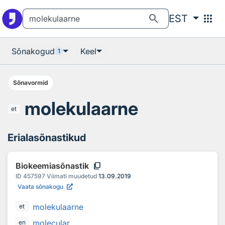
Otsingu juurde
Põhisisu juurde
search
apps
EST
Sõnakogud
Keel
1
Sõnavormid
molekulaarne
et
Erialasõnastikud
content_copy
Biokeemiasõnastik
ID
457597
Viimati muudetud
13.09.2019
Vaata sõnakogu
molekulaarne
et
molecular
en