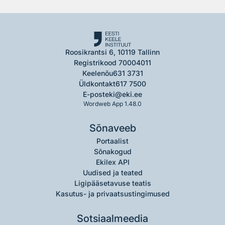
Roosikrantsi 6, 10119 Tallinn
Registrikood 70004011
Keelenõu
631 3731
Üldkontakt
617 7500
E-post
eki@eki.ee
Wordweb App 1.48.0
Sõnaveeb
Portaalist
Sõnakogud
Ekilex API
Uudised ja teated
Ligipääsetavuse teatis
Kasutus- ja privaatsustingimused
Sotsiaalmeedia