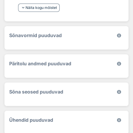
keyboard_arrow_down
Näita kogu mõistet
Sõnavormid puuduvad
Päritolu andmed puuduvad
Sõna seosed puuduvad
Ühendid puuduvad