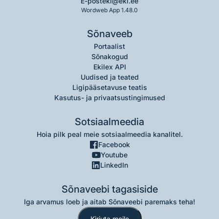
E-post
eki@eki.ee
Wordweb App 1.48.0
Sõnaveeb
Portaalist
Sõnakogud
Ekilex API
Uudised ja teated
Ligipääsetavuse teatis
Kasutus- ja privaatsustingimused
Sotsiaalmeedia
Hoia pilk peal meie sotsiaalmeedia kanalitel.
Facebook
Youtube
LinkedIn
Sõnaveebi tagasiside
Iga arvamus loeb ja aitab Sõnaveebi paremaks teha!
Kirjuta meile