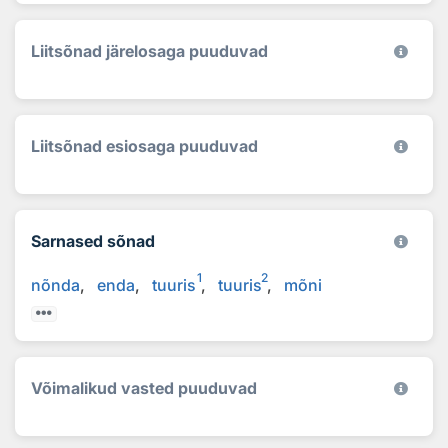
Liitsõnad järelosaga puuduvad
Liitsõnad esiosaga puuduvad
Sarnased sõnad
1
2
nõnda
enda
tuuris
tuuris
mõni
Võimalikud vasted puuduvad