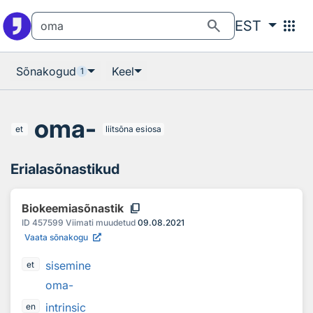
Otsingu juurde
Põhisisu juurde
search
apps
EST
Sõnakogud
Keel
1
oma-
et
liitsõna esiosa
Erialasõnastikud
content_copy
Biokeemiasõnastik
ID
457599
Viimati muudetud
09.08.2021
Vaata sõnakogu
sisemine
et
oma-
intrinsic
en