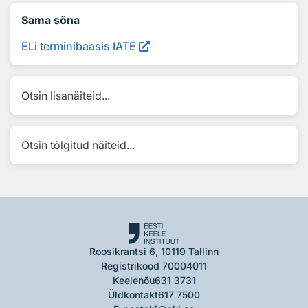
Sama sõna
ELi terminibaasis IATE
Otsin lisanäiteid...
Otsin tõlgitud näiteid...
Roosikrantsi 6, 10119 Tallinn
Registrikood 70004011
Keelenõu
631 3731
Üldkontakt
617 7500