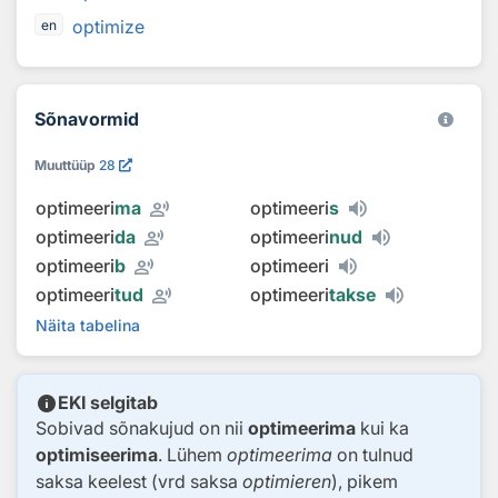
optimize
en
Sõnavormid
Muuttüüp
28
record_voice_over
optimeeri
ma
optimeeri
s
record_voice_over
optimeeri
da
optimeeri
nud
record_voice_over
optimeeri
b
optimeeri
record_voice_over
optimeeri
tud
optimeeri
takse
Näita tabelina
info
EKI selgitab
Sobivad sõnakujud on nii
optimeerima
kui ka
optimiseerima
. Lühem
optimeerima
on tulnud
saksa keelest (vrd saksa
optimieren
), pikem