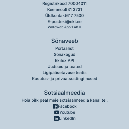
Registrikood 70004011
Keelenõu
631 3731
Üldkontakt
617 7500
E-post
eki@eki.ee
Wordweb App 1.48.0
Sõnaveeb
Portaalist
Sõnakogud
Ekilex API
Uudised ja teated
Ligipääsetavuse teatis
Kasutus- ja privaatsustingimused
Sotsiaalmeedia
Hoia pilk peal meie sotsiaalmeedia kanalitel.
Facebook
Youtube
LinkedIn