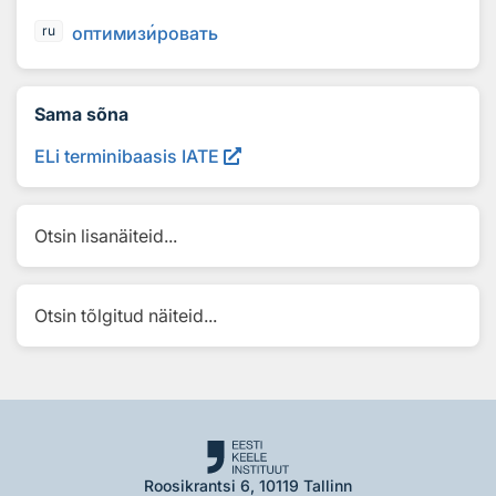
оптимиз
и
ровать
ru
Sama sõna
ELi terminibaasis IATE
Otsin lisanäiteid...
Otsin tõlgitud näiteid...
Roosikrantsi 6, 10119 Tallinn