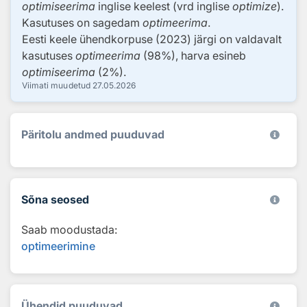
optimiseerima
inglise keelest (vrd inglise
optimize
).
Kasutuses on sagedam
optimeerima
.
Eesti keele ühendkorpuse (2023) järgi on valdavalt
kasutuses
optimeerima
(98%), harva esineb
optimiseerima
(2%).
Viimati muudetud
27.05.2026
Päritolu andmed puuduvad
Sõna seosed
Saab moodustada:
optimeerimine
Ühendid puuduvad