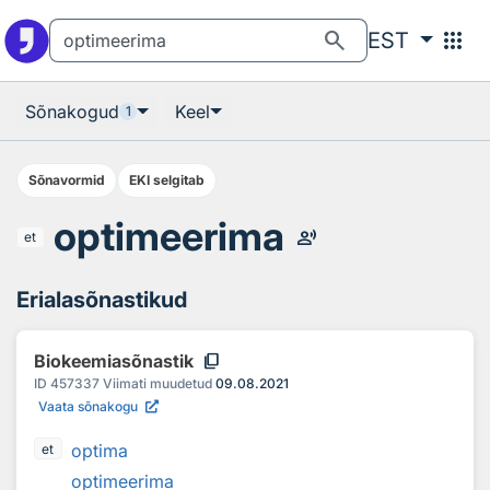
Otsingu juurde
Põhisisu juurde
search
apps
EST
Sõnakogud
Keel
1
Sõnavormid
EKI selgitab
optimeerima
record_voice_over
et
Erialasõnastikud
content_copy
Biokeemiasõnastik
ID
457337
Viimati muudetud
09.08.2021
Vaata sõnakogu
optima
et
optimeerima