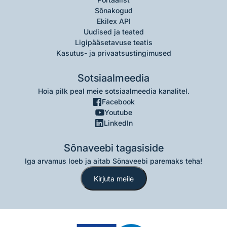
Sõnakogud
Ekilex API
Uudised ja teated
Ligipääsetavuse teatis
Kasutus- ja privaatsustingimused
Sotsiaalmeedia
Hoia pilk peal meie sotsiaalmeedia kanalitel.
Facebook
Youtube
LinkedIn
Sõnaveebi tagasiside
Iga arvamus loeb ja aitab Sõnaveebi paremaks teha!
Kirjuta meile