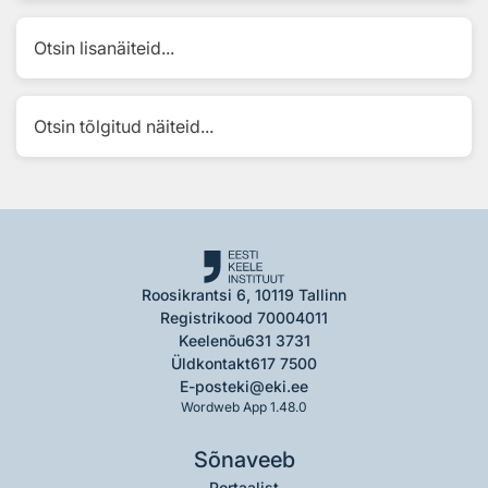
Otsin lisanäiteid...
Otsin tõlgitud näiteid...
Roosikrantsi 6, 10119 Tallinn
Registrikood 70004011
Keelenõu
631 3731
Üldkontakt
617 7500
E-post
eki@eki.ee
Wordweb App 1.48.0
Sõnaveeb
Portaalist