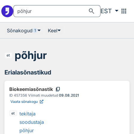
Otsingu juurde
Põhisisu juurde
search
apps
EST
Sõnakogud
Keel
1
põhjur
et
Erialasõnastikud
content_copy
Biokeemiasõnastik
ID
457356
Viimati muudetud
09.08.2021
Vaata sõnakogu
tekitaja
et
soodustaja
põhjur