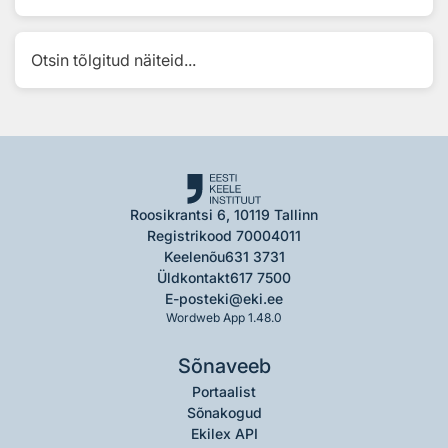
Otsin tõlgitud näiteid...
Roosikrantsi 6, 10119 Tallinn
Registrikood 70004011
Keelenõu
631 3731
Üldkontakt
617 7500
E-post
eki@eki.ee
Wordweb App 1.48.0
Sõnaveeb
Portaalist
Sõnakogud
Ekilex API