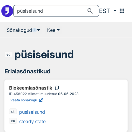
Otsingu juurde
Põhisisu juurde
search
apps
EST
Sõnakogud
Keel
1
püsiseisund
et
Erialasõnastikud
content_copy
Biokeemiasõnastik
ID
458022
Viimati muudetud
06.06.2023
Vaata sõnakogu
püsiseisund
et
steady state
en