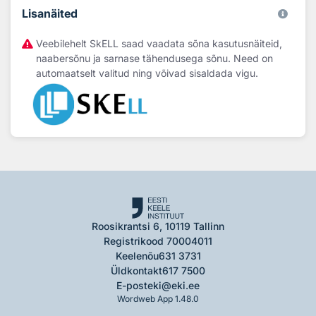
Lisanäited
Veebilehelt SkELL saad vaadata sõna kasutusnäiteid,
naabersõnu ja sarnase tähendusega sõnu. Need on
automaatselt valitud ning võivad sisaldada vigu.
Roosikrantsi 6, 10119 Tallinn
Registrikood 70004011
Keelenõu
631 3731
Üldkontakt
617 7500
E-post
eki@eki.ee
Wordweb App 1.48.0