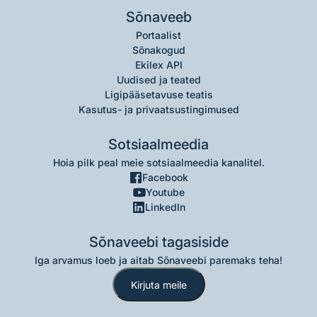
Sõnaveeb
Portaalist
Sõnakogud
Ekilex API
Uudised ja teated
Ligipääsetavuse teatis
Kasutus- ja privaatsustingimused
Sotsiaalmeedia
Hoia pilk peal meie sotsiaalmeedia kanalitel.
Facebook
Youtube
LinkedIn
Sõnaveebi tagasiside
Iga arvamus loeb ja aitab Sõnaveebi paremaks teha!
Kirjuta meile