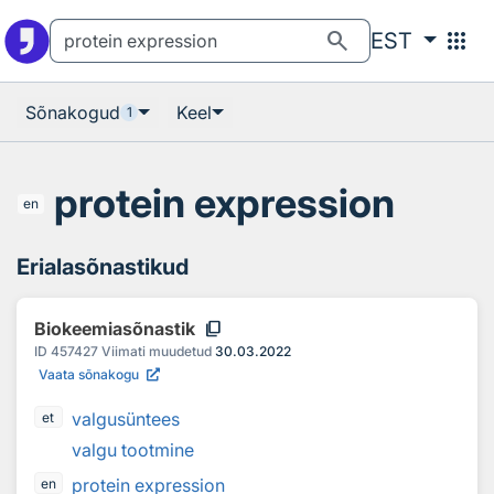
Otsingu juurde
Põhisisu juurde
search
apps
EST
Sõnakogud
Keel
1
protein expression
en
Erialasõnastikud
content_copy
Biokeemiasõnastik
ID
457427
Viimati muudetud
30.03.2022
Vaata sõnakogu
valgusüntees
et
valgu tootmine
protein expression
en