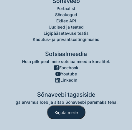
Sõnaveeb
Portaalist
Sõnakogud
Ekilex API
Uudised ja teated
Ligipääsetavuse teatis
Kasutus- ja privaatsustingimused
Sotsiaalmeedia
Hoia pilk peal meie sotsiaalmeedia kanalitel.
Facebook
Youtube
LinkedIn
Sõnaveebi tagasiside
Iga arvamus loeb ja aitab Sõnaveebi paremaks teha!
Kirjuta meile