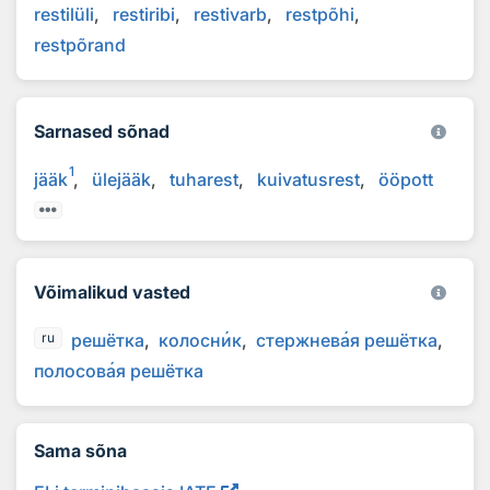
restilüli
restiribi
restivarb
restpõhi
restpõrand
Sarnased sõnad
1
jääk
ülejääk
tuharest
kuivatusrest
ööpott
Võimalikud vasted
решётка
колосн
и
к
стержнев
а
я решётка
ru
полосов
а
я решётка
Sama sõna