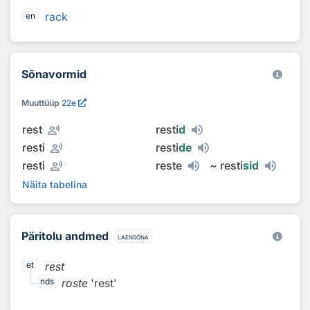
rack
en
Sõnavormid
Muuttüüp
22e
record_voice_over
rest
resti
d
record_voice_over
resti
resti
de
record_voice_over
resti
reste
~
resti
sid
Näita tabelina
Päritolu andmed
laensõna
rest
et
roste
'rest'
nds