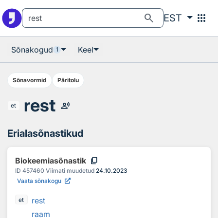
Otsingu juurde
Põhisisu juurde
search
apps
EST
Sõnakogud
Keel
1
Sõnavormid
Päritolu
rest
record_voice_over
et
Erialasõnastikud
content_copy
Biokeemiasõnastik
ID
457460
Viimati muudetud
24.10.2023
Vaata sõnakogu
rest
et
raam