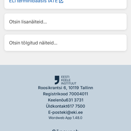
ELi terminibaasis IATE
Otsin lisanäiteid...
Otsin tõlgitud näiteid...
Roosikrantsi 6, 10119 Tallinn
Registrikood 70004011
Keelenõu
631 3731
Üldkontakt
617 7500
E-post
eki@eki.ee
Wordweb App 1.48.0