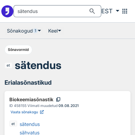
Otsingu juurde
Põhisisu juurde
search
apps
EST
Sõnakogud
Keel
1
Sõnavormid
sätendus
et
Erialasõnastikud
content_copy
Biokeemiasõnastik
ID
458155
Viimati muudetud
09.08.2021
Vaata sõnakogu
sätendus
et
sähvatus