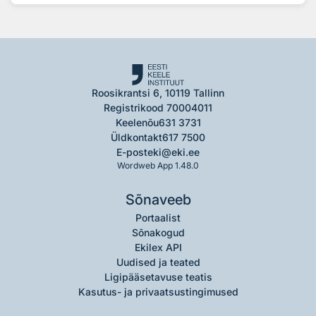
Roosikrantsi 6, 10119 Tallinn
Registrikood 70004011
Keelenõu
631 3731
Üldkontakt
617 7500
E-post
eki@eki.ee
Wordweb App 1.48.0
Sõnaveeb
Portaalist
Sõnakogud
Ekilex API
Uudised ja teated
Ligipääsetavuse teatis
Kasutus- ja privaatsustingimused