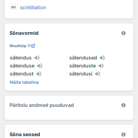
scintillation
en
Sõnavormid
Muuttüüp
11
sätendus
sätenduse
d
sätenduse
sätendus
te
sätendus
t
sätendusi
Näita tabelina
Päritolu andmed puuduvad
Sõna seosed