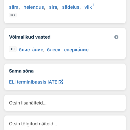
1
sära
helendus
sira
sädelus
vilk
Võimalikud vasted
блист
а
ние
блеск
сверк
а
ние
ru
Sama sõna
ELi terminibaasis IATE
Otsin lisanäiteid...
Otsin tõlgitud näiteid...