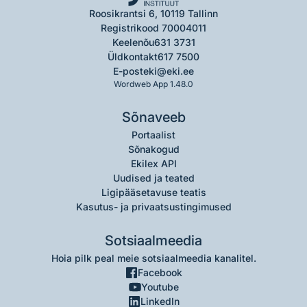
Roosikrantsi 6, 10119 Tallinn
Registrikood 70004011
Keelenõu
631 3731
Üldkontakt
617 7500
E-post
eki@eki.ee
Wordweb App 1.48.0
Sõnaveeb
Portaalist
Sõnakogud
Ekilex API
Uudised ja teated
Ligipääsetavuse teatis
Kasutus- ja privaatsustingimused
Sotsiaalmeedia
Hoia pilk peal meie sotsiaalmeedia kanalitel.
Facebook
Youtube
LinkedIn