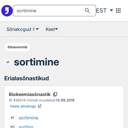
Otsingu juurde
Põhisisu juurde
search
apps
EST
Sõnakogud
Keel
1
Sõnavormid
sortimine
et
Erialasõnastikud
content_copy
Biokeemiasõnastik
ID
458014
Viimati muudetud
13.09.2019
Vaata sõnakogu
sortimine
et
sorting
en