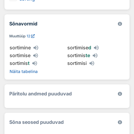
Sõnavormid
Muuttüüp
12
sortimine
sortimise
d
sortimise
sortimis
te
sortimis
t
sortimisi
Näita tabelina
Päritolu andmed puuduvad
Sõna seosed puuduvad