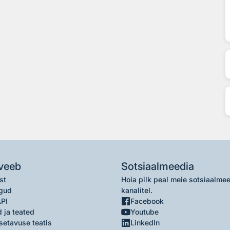
veeb
Sotsiaalmeedia
st
Hoia pilk peal meie sotsiaalme
gud
kanalitel.
API
Facebook
 ja teated
Youtube
setavuse teatis
LinkedIn