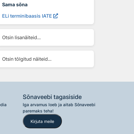
Sama sõna
ELi terminibaasis IATE
Otsin lisanäiteid...
Otsin tõlgitud näiteid...
Sõnaveebi tagasiside
edia
Iga arvamus loeb ja aitab Sõnaveebi
paremaks teha!
Kirjuta meile