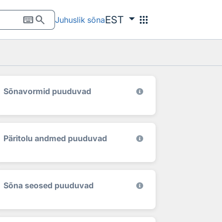
keyboard
search
apps
EST
Juhuslik sõna
Sõnavormid puuduvad
Päritolu andmed puuduvad
Sõna seosed puuduvad