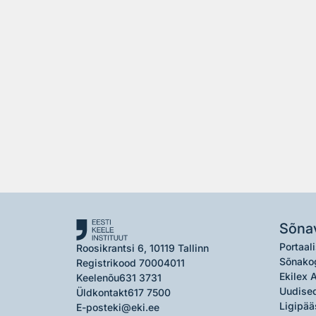
Sõna
Portaali
Roosikrantsi 6, 10119 Tallinn
Sõnako
Registrikood 70004011
Ekilex 
Keelenõu
631 3731
Uudised
Üldkontakt
617 7500
Ligipää
E-post
eki@eki.ee