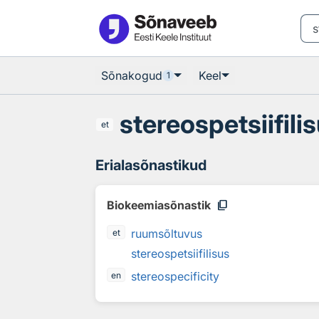
Otsingu juurde
Põhisisu juurde
Sõnakogud
Keel
1
stereospetsiifili
et
Erialasõnastikud
content_copy
Biokeemiasõnastik
ruumsõltuvus
et
stereospetsiifilisus
stereospecificity
en