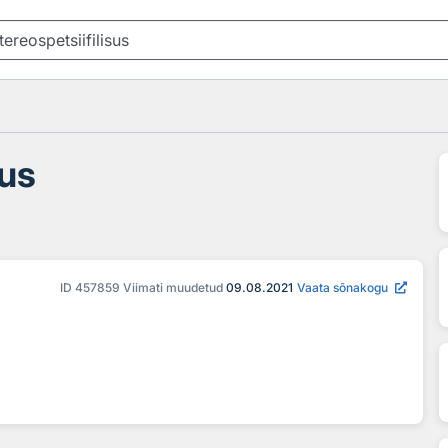
sus
ID
457859
Viimati muudetud
09.08.2021
Vaata sõnakogu