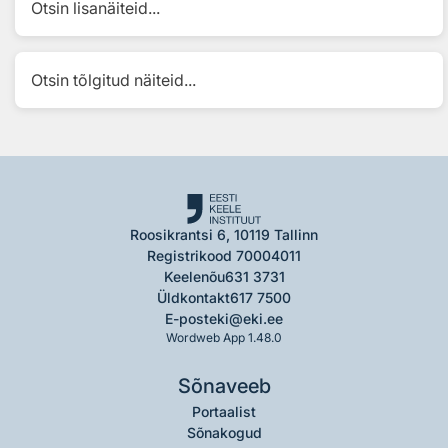
Otsin lisanäiteid...
Otsin tõlgitud näiteid...
Roosikrantsi 6, 10119 Tallinn
Registrikood 70004011
Keelenõu
631 3731
Üldkontakt
617 7500
E-post
eki@eki.ee
Wordweb App 1.48.0
Sõnaveeb
Portaalist
Sõnakogud