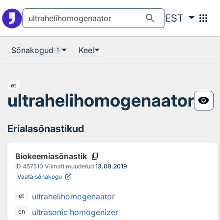
Otsingu juurde
Põhisisu juurde
search
apps
EST
Sõnakogud
Keel
1
et
ultrahelihomogenaator
visibility
Erialasõnastikud
content_copy
Biokeemiasõnastik
ID
457510
Viimati muudetud
13.09.2019
Vaata sõnakogu
ultrahelihomogenaator
et
ultrasonic homogenizer
en