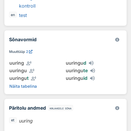
kontroll
test
en
Sõnavormid
Muuttüüp
2
record_voice_over
uuring
uuringu
d
record_voice_over
uuringu
uuringu
te
record_voice_over
uuringu
t
uuringu
id
Näita tabelina
Päritolu andmed
kirjakeele sõna
uuring
et