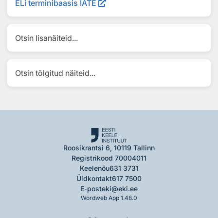
ELi terminibaasis IATE
Otsin lisanäiteid...
Otsin tõlgitud näiteid...
Roosikrantsi 6, 10119 Tallinn
Registrikood 70004011
Keelenõu
631 3731
Üldkontakt
617 7500
E-post
eki@eki.ee
Wordweb App 1.48.0