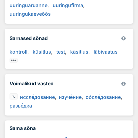
uuringuaruanne
uuringufirma
uuringukaeveõõs
Sarnased sõnad
kontroll
küsitlus
test
käsitlus
läbivaatus
Võimalikud vasted
иссл
е
дование
изуч
е
ние
обсл
е
дование
ru
разв
е
дка
Sama sõna