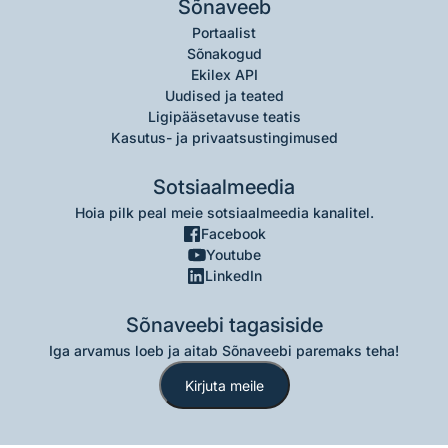
Sõnaveeb
Portaalist
Sõnakogud
Ekilex API
Uudised ja teated
Ligipääsetavuse teatis
Kasutus- ja privaatsustingimused
Sotsiaalmeedia
Hoia pilk peal meie sotsiaalmeedia kanalitel.
Facebook
Youtube
LinkedIn
Sõnaveebi tagasiside
Iga arvamus loeb ja aitab Sõnaveebi paremaks teha!
Kirjuta meile