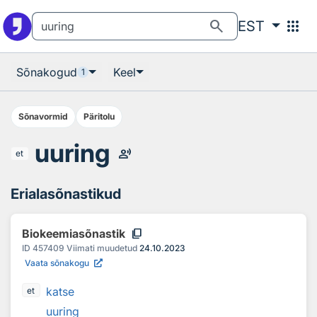
Otsingu juurde
Põhisisu juurde
search
apps
EST
Sõnakogud
Keel
1
Sõnavormid
Päritolu
uuring
record_voice_over
et
Erialasõnastikud
content_copy
Biokeemiasõnastik
ID
457409
Viimati muudetud
24.10.2023
Vaata sõnakogu
katse
et
uuring