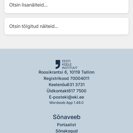
Otsin lisanäiteid...
Otsin tõlgitud näiteid...
Roosikrantsi 6, 10119 Tallinn
Registrikood 70004011
Keelenõu
631 3731
Üldkontakt
617 7500
E-post
eki@eki.ee
Wordweb App 1.48.0
Sõnaveeb
Portaalist
Sõnakogud