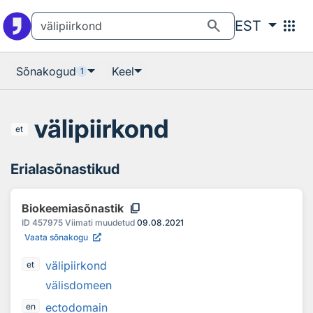
Otsingu juurde
Põhisisu juurde
search
apps
EST
Sõnakogud
Keel
1
välipiirkond
et
Erialasõnastikud
content_copy
Biokeemiasõnastik
ID
457975
Viimati muudetud
09.08.2021
Vaata sõnakogu
välipiirkond
et
välisdomeen
ectodomain
en