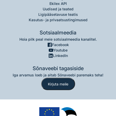
Ekilex API
Uudised ja teated
Ligipääsetavuse teatis
Kasutus- ja privaatsustingimused
Sotsiaalmeedia
Hoia pilk peal meie sotsiaalmeedia kanalitel.
Facebook
Youtube
LinkedIn
Sõnaveebi tagasiside
Iga arvamus loeb ja aitab Sõnaveebi paremaks teha!
Kirjuta meile