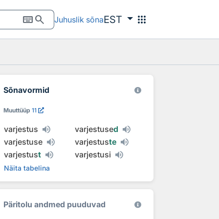
keyboard
search
apps
EST
Juhuslik sõna
Sõnavormid
Muuttüüp
11
varjestus
varjestuse
d
varjestuse
varjestus
te
varjestus
t
varjestusi
Näita tabelina
Päritolu andmed puuduvad