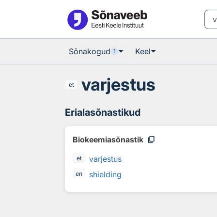
Otsingu juurde
Põhisisu juurde
Sõnakogud
Keel
1
varjestus
et
Erialasõnastikud
content_copy
Biokeemiasõnastik
varjestus
et
shielding
en