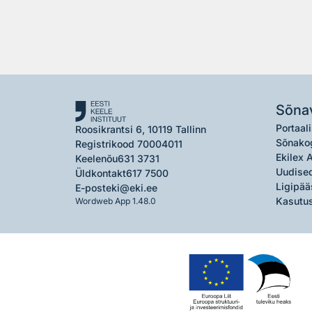
Sõna
Portaali
Roosikrantsi 6, 10119 Tallinn
Sõnako
Registrikood 70004011
Ekilex 
Keelenõu
631 3731
Uudised
Üldkontakt
617 7500
Ligipää
E-post
eki@eki.ee
Kasutus
Wordweb App 1.48.0