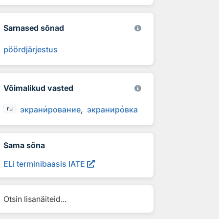
Sarnased sõnad
pöördjärjestus
Võimalikud vasted
экран
и
рование
экранир
о
вка
ru
Sama sõna
ELi terminibaasis IATE
Otsin lisanäiteid...