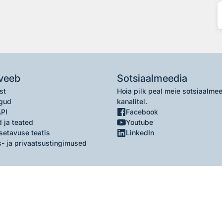
veeb
Sotsiaalmeedia
st
Hoia pilk peal meie sotsiaalme
gud
kanalitel.
API
Facebook
 ja teated
Youtube
setavuse teatis
LinkedIn
- ja privaatsustingimused