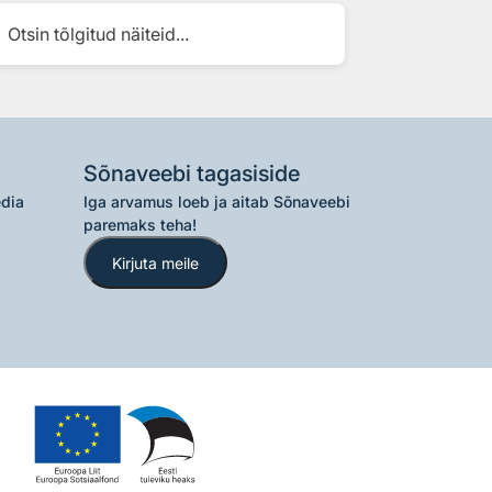
Otsin tõlgitud näiteid...
Sõnaveebi tagasiside
edia
Iga arvamus loeb ja aitab Sõnaveebi
paremaks teha!
Kirjuta meile