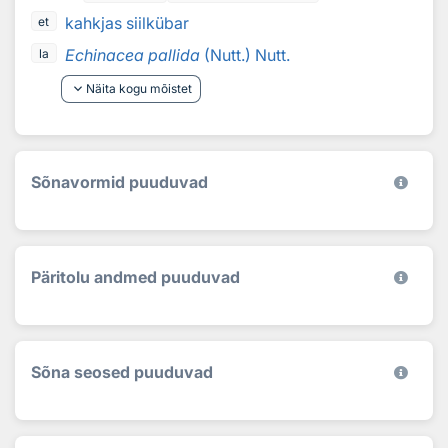
kahkjas siilkübar
et
Echinacea pallida
(Nutt.) Nutt.
la
keyboard_arrow_down
Näita kogu mõistet
Sõnavormid puuduvad
Päritolu andmed puuduvad
Sõna seosed puuduvad