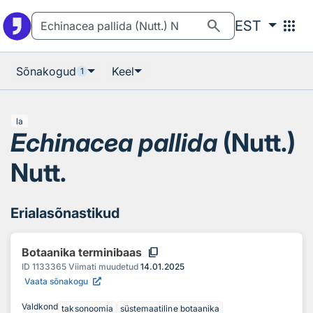
Otsingu juurde
Põhisisu juurde
search
apps
EST
Sõnakogud
Keel
1
la
Echinacea pallida
(Nutt.)
Nutt.
Erialasõnastikud
content_copy
Botaanika terminibaas
ID
1133365
Viimati muudetud
14.01.2025
Vaata sõnakogu
Valdkond
taksonoomia
süstemaatiline botaanika