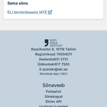
Sama sõna
ELi terminibaasis IATE
Roosikrantsi 6, 10119 Tallinn
Registrikood 70004011
Keelenõu
631 3731
Üldkontakt
617 7500
E-post
eki@eki.ee
Wordweb App 1.48.0
Sõnaveeb
Portaalist
Sõnakogud
Ekilex API
Uudised ja teated