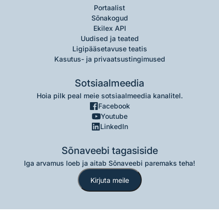
Portaalist
Sõnakogud
Ekilex API
Uudised ja teated
Ligipääsetavuse teatis
Kasutus- ja privaatsustingimused
Sotsiaalmeedia
Hoia pilk peal meie sotsiaalmeedia kanalitel.
Facebook
Youtube
LinkedIn
Sõnaveebi tagasiside
Iga arvamus loeb ja aitab Sõnaveebi paremaks teha!
Kirjuta meile