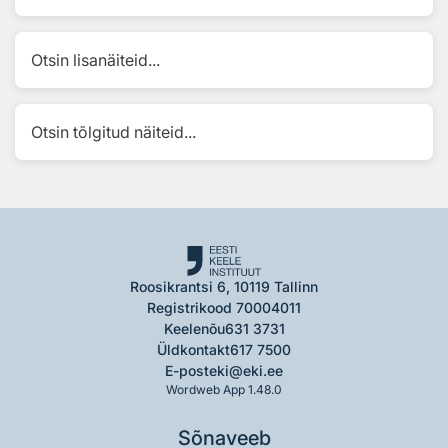
Otsin lisanäiteid...
Otsin tõlgitud näiteid...
Roosikrantsi 6, 10119 Tallinn
Registrikood 70004011
Keelenõu
631 3731
Üldkontakt
617 7500
E-post
eki@eki.ee
Wordweb App 1.48.0
Sõnaveeb