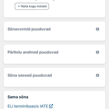
keyboard_arrow_down
Näita kogu mõistet
Sõnavormid puuduvad
Päritolu andmed puuduvad
Sõna seosed puuduvad
Sama sõna
ELi terminibaasis IATE