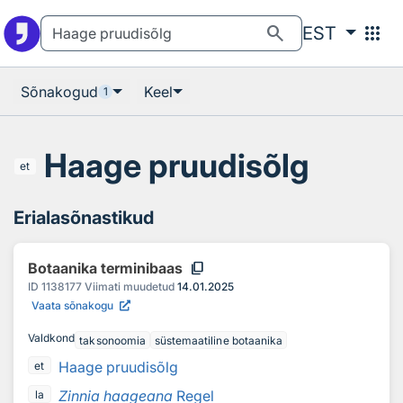
Otsingu juurde
Põhisisu juurde
search
apps
EST
Sõnakogud
Keel
1
Haage pruudisõlg
et
Erialasõnastikud
content_copy
Botaanika terminibaas
ID
1138177
Viimati muudetud
14.01.2025
Vaata sõnakogu
Valdkond
taksonoomia
süstemaatiline botaanika
Haage pruudisõlg
et
Zinnia haageana
Regel
la