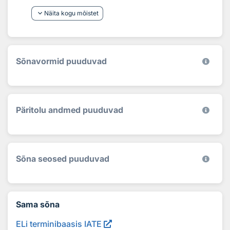
keyboard_arrow_down
Näita kogu mõistet
Sõnavormid puuduvad
Päritolu andmed puuduvad
Sõna seosed puuduvad
Sama sõna
ELi terminibaasis IATE