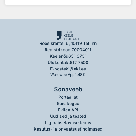
Roosikrantsi 6, 10119 Tallinn
Registrikood 70004011
Keelenõu
631 3731
Üldkontakt
617 7500
E-post
eki@eki.ee
Wordweb App 1.48.0
Sõnaveeb
Portaalist
Sõnakogud
Ekilex API
Uudised ja teated
Ligipääsetavuse teatis
Kasutus- ja privaatsustingimused