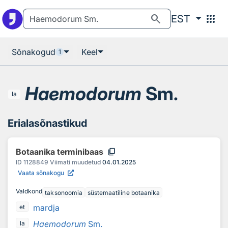
Otsingu juurde
Põhisisu juurde
search
apps
EST
Sõnakogud
Keel
1
Haemodorum
Sm.
la
Erialasõnastikud
content_copy
Botaanika terminibaas
ID
1128849
Viimati muudetud
04.01.2025
Vaata sõnakogu
Valdkond
taksonoomia
süstemaatiline botaanika
mardja
et
Haemodorum
Sm.
la