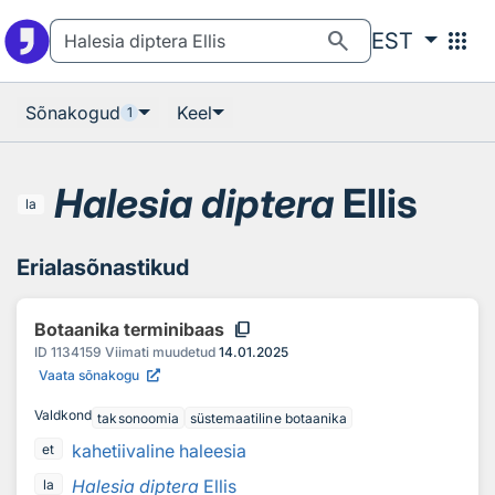
Otsingu juurde
Põhisisu juurde
search
apps
EST
Sõnakogud
Keel
1
Halesia diptera
Ellis
la
Erialasõnastikud
content_copy
Botaanika terminibaas
ID
1134159
Viimati muudetud
14.01.2025
Vaata sõnakogu
Valdkond
taksonoomia
süstemaatiline botaanika
kahetiivaline haleesia
et
Halesia diptera
Ellis
la