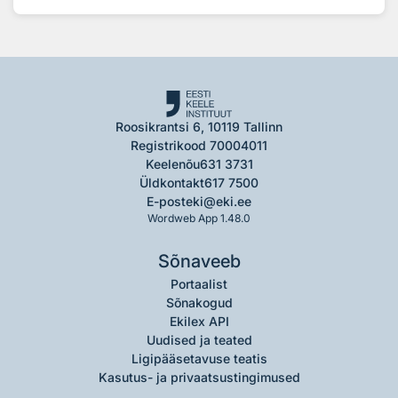
Roosikrantsi 6, 10119 Tallinn
Registrikood 70004011
Keelenõu
631 3731
Üldkontakt
617 7500
E-post
eki@eki.ee
Wordweb App 1.48.0
Sõnaveeb
Portaalist
Sõnakogud
Ekilex API
Uudised ja teated
Ligipääsetavuse teatis
Kasutus- ja privaatsustingimused