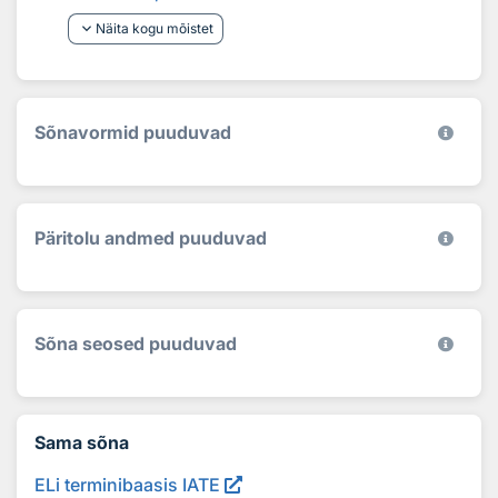
keyboard_arrow_down
Näita kogu mõistet
Sõnavormid puuduvad
Päritolu andmed puuduvad
Sõna seosed puuduvad
Sama sõna
ELi terminibaasis IATE