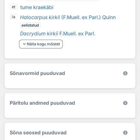
tume kraekäbi
et
Halocarpus kirkii
(F.Muell. ex Parl.) Quinn
la
eelistatud
Dacrydium kirkii
F.Muell. ex Parl.
keyboard_arrow_down
Näita kogu mõistet
Sõnavormid puuduvad
Päritolu andmed puuduvad
Sõna seosed puuduvad