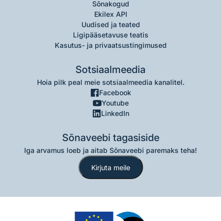
Sõnakogud
Ekilex API
Uudised ja teated
Ligipääsetavuse teatis
Kasutus- ja privaatsustingimused
Sotsiaalmeedia
Hoia pilk peal meie sotsiaalmeedia kanalitel.
Facebook
Youtube
LinkedIn
Sõnaveebi tagasiside
Iga arvamus loeb ja aitab Sõnaveebi paremaks teha!
Kirjuta meile