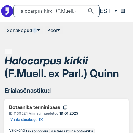
Otsingu juurde
Põhisisu juurde
search
apps
EST
Sõnakogud
Keel
1
la
Halocarpus kirkii
(F.Muell. ex Parl.) Quinn
Erialasõnastikud
content_copy
Botaanika terminibaas
ID
1139524
Viimati muudetud
19.01.2025
Vaata sõnakogu
Valdkond
taksonoomia
süstemaatiline botaanika