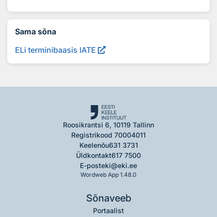
Sama sõna
ELi terminibaasis IATE
Roosikrantsi 6, 10119 Tallinn
Registrikood 70004011
Keelenõu
631 3731
Üldkontakt
617 7500
E-post
eki@eki.ee
Wordweb App 1.48.0
Sõnaveeb
Portaalist