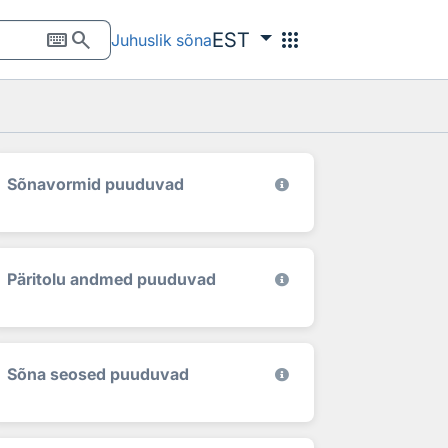
keyboard
search
apps
EST
Juhuslik sõna
Sõnavormid puuduvad
Päritolu andmed puuduvad
Sõna seosed puuduvad