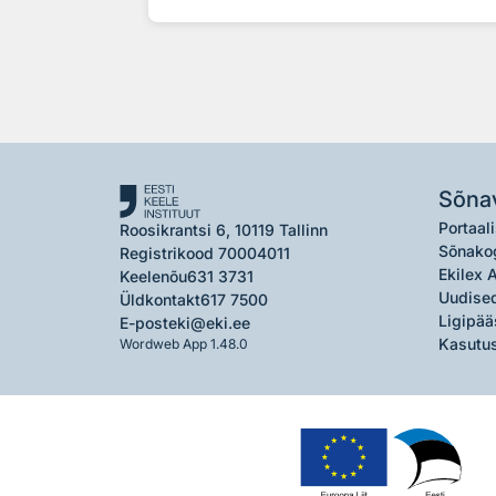
Sõna
Portaali
Roosikrantsi 6, 10119 Tallinn
Sõnako
Registrikood 70004011
Ekilex 
Keelenõu
631 3731
Uudised
Üldkontakt
617 7500
Ligipää
E-post
eki@eki.ee
Kasutus
Wordweb App 1.48.0