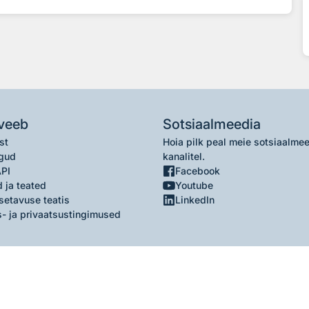
veeb
Sotsiaalmeedia
st
Hoia pilk peal meie sotsiaalme
gud
kanalitel.
API
Facebook
 ja teated
Youtube
setavuse teatis
LinkedIn
- ja privaatsustingimused