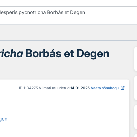
richa
Borbás et Degen
ID
1134275
Viimati muudetud
14.01.2025
Vaata sõnakogu
gen