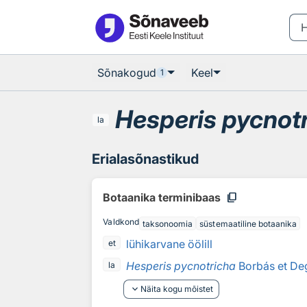
Otsingu juurde
Põhisisu juurde
Sõnakogud
Keel
1
Hesperis pycnot
la
Erialasõnastikud
content_copy
Botaanika terminibaas
Valdkond
taksonoomia
süstemaatiline botaanika
lühikarvane öölill
et
Hesperis pycnotricha
Borbás et De
la
keyboard_arrow_down
Näita kogu mõistet