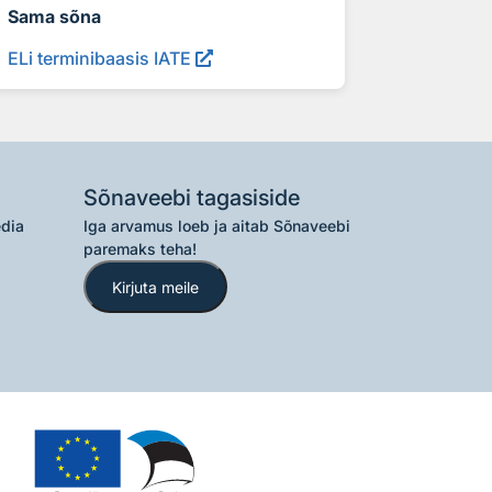
Sama sõna
ELi terminibaasis IATE
Sõnaveebi tagasiside
edia
Iga arvamus loeb ja aitab Sõnaveebi
paremaks teha!
Kirjuta meile