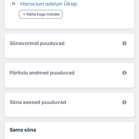
Hieracium adelum
Üksip
la
keyboard_arrow_down
Näita kogu mõistet
Sõnavormid puuduvad
Päritolu andmed puuduvad
Sõna seosed puuduvad
Sama sõna