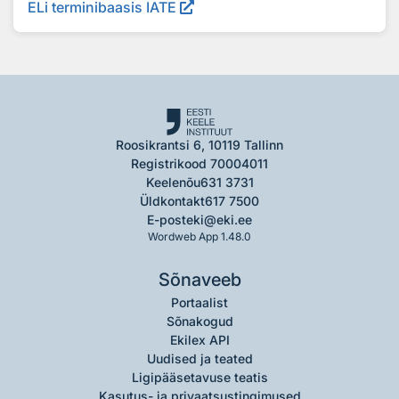
ELi terminibaasis IATE
Roosikrantsi 6, 10119 Tallinn
Registrikood 70004011
Keelenõu
631 3731
Üldkontakt
617 7500
E-post
eki@eki.ee
Wordweb App 1.48.0
Sõnaveeb
Portaalist
Sõnakogud
Ekilex API
Uudised ja teated
Ligipääsetavuse teatis
Kasutus- ja privaatsustingimused