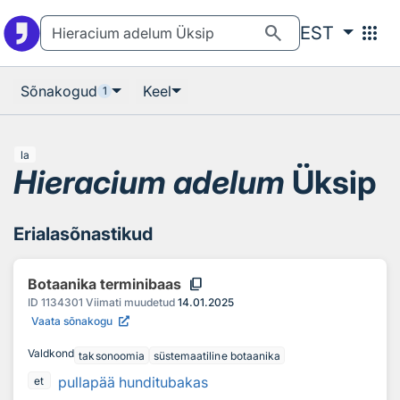
Otsingu juurde
Põhisisu juurde
search
apps
EST
Sõnakogud
Keel
1
la
Hieracium adelum
Üksip
Erialasõnastikud
content_copy
Botaanika terminibaas
ID
1134301
Viimati muudetud
14.01.2025
Vaata sõnakogu
Valdkond
taksonoomia
süstemaatiline botaanika
pullapää hunditubakas
et