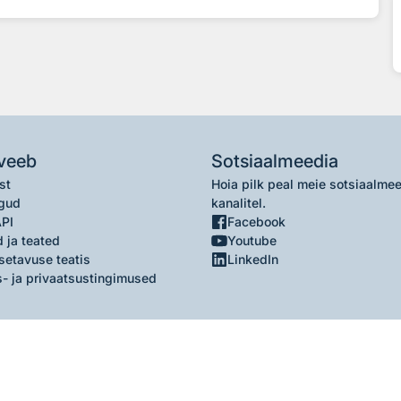
veeb
Sotsiaalmeedia
st
Hoia pilk peal meie sotsiaalme
gud
kanalitel.
API
Facebook
 ja teated
Youtube
setavuse teatis
LinkedIn
- ja privaatsustingimused