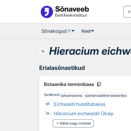
Otsingu juurde
Põhisisu juurde
Sõnakogud
Keel
1
Hieracium eichwa
la
Erialasõnastikud
content_copy
Botaanika terminibaas
Valdkond
taksonoomia
süstemaatiline botaanika
Eichwaldi hunditubakas
et
Hieracium eichwaldii
Üksip
la
keyboard_arrow_down
Näita kogu mõistet