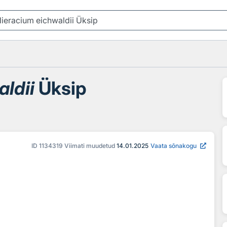
ldii
Üksip
ID
1134319
Viimati muudetud
14.01.2025
Vaata sõnakogu