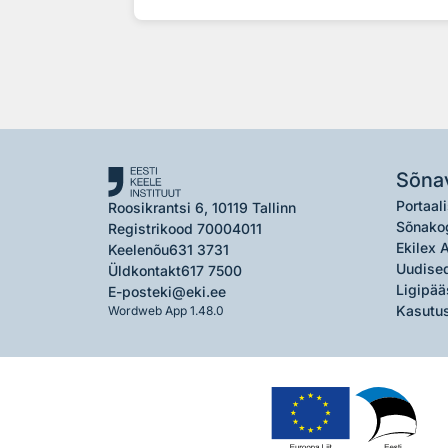
Sõna
Portaali
Roosikrantsi 6, 10119 Tallinn
Sõnako
Registrikood 70004011
Ekilex 
Keelenõu
631 3731
Uudised
Üldkontakt
617 7500
Ligipää
E-post
eki@eki.ee
Kasutus
Wordweb App 1.48.0