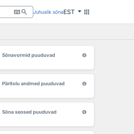
keyboard
search
apps
EST
Juhuslik sõna
Sõnavormid puuduvad
Päritolu andmed puuduvad
Sõna seosed puuduvad