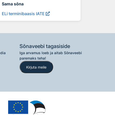
Sama sõna
ELi terminibaasis IATE
Sõnaveebi tagasiside
edia
Iga arvamus loeb ja aitab Sõnaveebi
paremaks teha!
Kirjuta meile