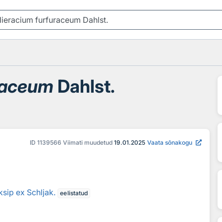
raceum
Dahlst.
ID
1139566
Viimati muudetud
19.01.2025
Vaata sõnakogu
sip ex Schljak.
eelistatud