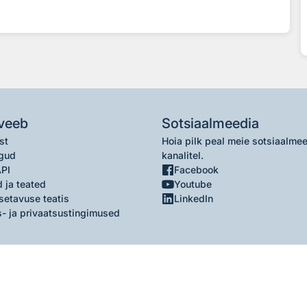
veeb
Sotsiaalmeedia
st
Hoia pilk peal meie sotsiaalme
gud
kanalitel.
API
Facebook
 ja teated
Youtube
setavuse teatis
LinkedIn
- ja privaatsustingimused