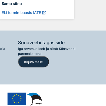
Sama sõna
ELi terminibaasis IATE
Sõnaveebi tagasiside
edia
Iga arvamus loeb ja aitab Sõnaveebi
paremaks teha!
Kirjuta meile