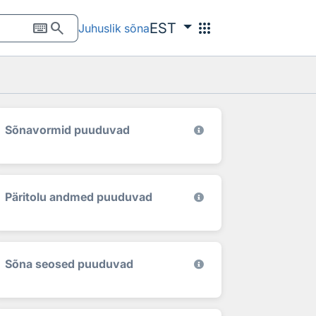
keyboard
search
apps
EST
Juhuslik sõna
Sõnavormid puuduvad
Päritolu andmed puuduvad
Sõna seosed puuduvad