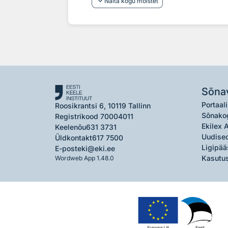
keyboard_arrow_down
Näita kogu mõistet
Sõna
Portaali
Roosikrantsi 6, 10119 Tallinn
Sõnako
Registrikood 70004011
Ekilex 
Keelenõu
631 3731
Uudised
Üldkontakt
617 7500
Ligipää
E-post
eki@eki.ee
Kasutus
Wordweb App 1.48.0