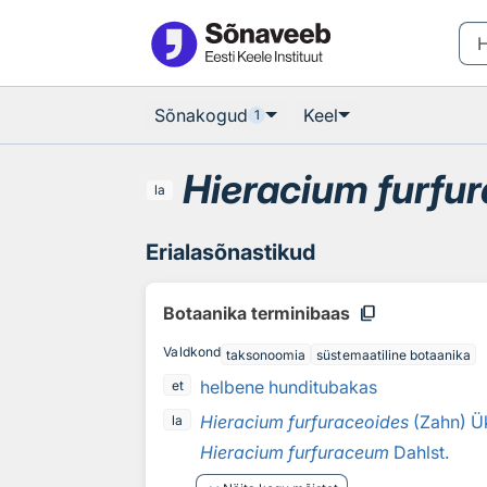
Otsingu juurde
Põhisisu juurde
Sõnakogud
Keel
1
Hieracium furfu
la
Erialasõnastikud
content_copy
Botaanika terminibaas
Valdkond
taksonoomia
süstemaatiline botaanika
helbene hunditubakas
et
Hieracium furfuraceoides
(Zahn) Ük
la
Hieracium furfuraceum
Dahlst.