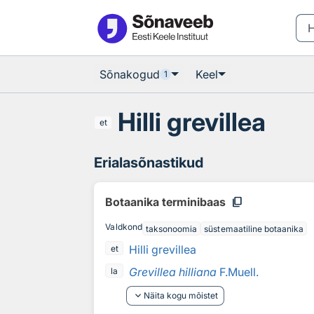
Otsingu juurde
Põhisisu juurde
Sõnakogud
Keel
1
Hilli grevillea
et
Erialasõnastikud
content_copy
Botaanika terminibaas
Valdkond
taksonoomia
süstemaatiline botaanika
Hilli grevillea
et
Grevillea hilliana
F.Muell.
la
keyboard_arrow_down
Näita kogu mõistet