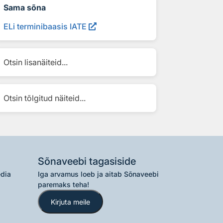
Sama sõna
ELi terminibaasis IATE
Otsin lisanäiteid...
Otsin tõlgitud näiteid...
Sõnaveebi tagasiside
edia
Iga arvamus loeb ja aitab Sõnaveebi
paremaks teha!
Kirjuta meile