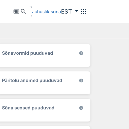
keyboard
search
apps
EST
Juhuslik sõna
Sõnavormid puuduvad
Päritolu andmed puuduvad
Sõna seosed puuduvad