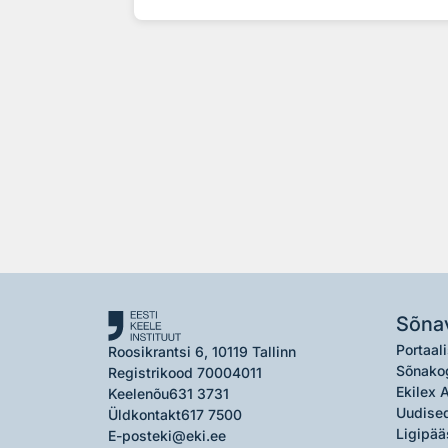
Sõna
Portaali
Roosikrantsi 6, 10119 Tallinn
Sõnako
Registrikood 70004011
Ekilex 
Keelenõu
631 3731
Uudised
Üldkontakt
617 7500
Ligipää
E-post
eki@eki.ee