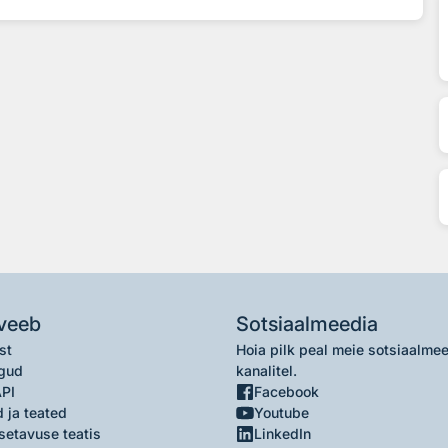
veeb
Sotsiaalmeedia
st
Hoia pilk peal meie sotsiaalme
gud
kanalitel.
API
Facebook
 ja teated
Youtube
setavuse teatis
LinkedIn