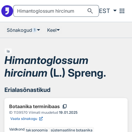
Otsingu juurde
Põhisisu juurde
search
apps
EST
Sõnakogud
Keel
1
la
Himantoglossum
hircinum
(L.) Spreng.
Erialasõnastikud
content_copy
Botaanika terminibaas
ID
1139570
Viimati muudetud
19.01.2025
Vaata sõnakogu
Valdkond
taksonoomia
süstemaatiline botaanika