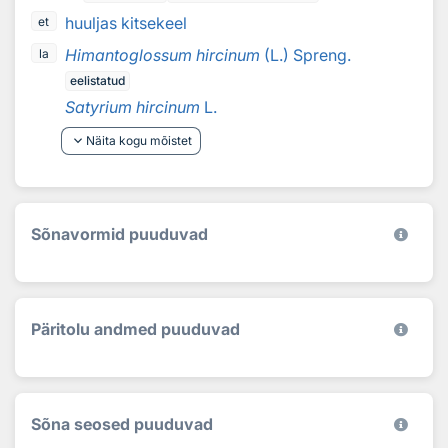
huuljas kitsekeel
et
Himantoglossum hircinum
(L.) Spreng.
la
eelistatud
Satyrium hircinum
L.
keyboard_arrow_down
Näita kogu mõistet
Sõnavormid puuduvad
Päritolu andmed puuduvad
Sõna seosed puuduvad