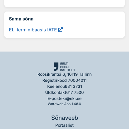
Sama sõna
ELi terminibaasis IATE
Roosikrantsi 6, 10119 Tallinn
Registrikood 70004011
Keelenõu
631 3731
Üldkontakt
617 7500
E-post
eki@eki.ee
Wordweb App 1.48.0
Sõnaveeb
Portaalist