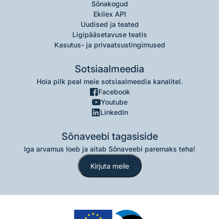
Sõnakogud
Ekilex API
Uudised ja teated
Ligipääsetavuse teatis
Kasutus- ja privaatsustingimused
Sotsiaalmeedia
Hoia pilk peal meie sotsiaalmeedia kanalitel.
Facebook
Youtube
LinkedIn
Sõnaveebi tagasiside
Iga arvamus loeb ja aitab Sõnaveebi paremaks teha!
Kirjuta meile