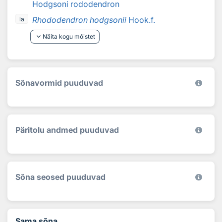
Hodgsoni rododendron
Rhododendron hodgsonii
Hook.f.
la
keyboard_arrow_down
Näita kogu mõistet
Sõnavormid puuduvad
Päritolu andmed puuduvad
Sõna seosed puuduvad
Sama sõna