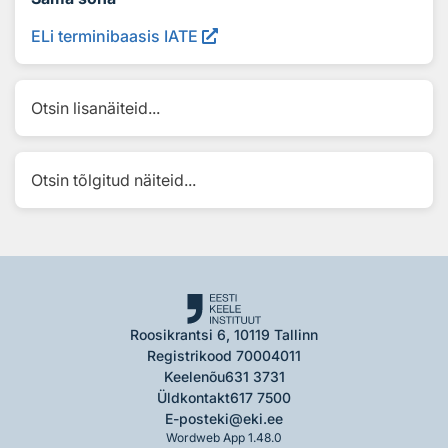
ELi terminibaasis IATE
Otsin lisanäiteid...
Otsin tõlgitud näiteid...
Roosikrantsi 6, 10119 Tallinn
Registrikood 70004011
Keelenõu
631 3731
Üldkontakt
617 7500
E-post
eki@eki.ee
Wordweb App 1.48.0