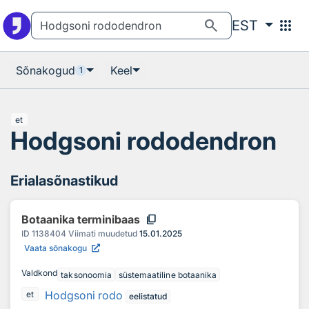
Otsingu juurde
Põhisisu juurde
search
apps
EST
Sõnakogud
Keel
1
et
Hodgsoni rododendron
Erialasõnastikud
content_copy
Botaanika terminibaas
ID
1138404
Viimati muudetud
15.01.2025
Vaata sõnakogu
Valdkond
taksonoomia
süstemaatiline botaanika
Hodgsoni rodo
et
eelistatud