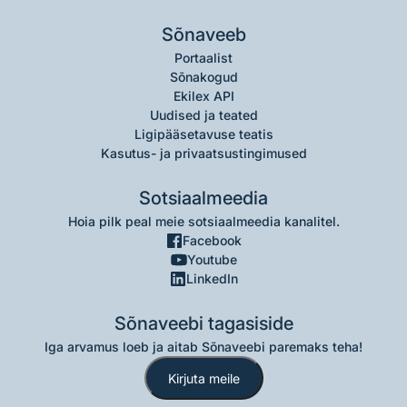
Sõnaveeb
Portaalist
Sõnakogud
Ekilex API
Uudised ja teated
Ligipääsetavuse teatis
Kasutus- ja privaatsustingimused
Sotsiaalmeedia
Hoia pilk peal meie sotsiaalmeedia kanalitel.
Facebook
Youtube
LinkedIn
Sõnaveebi tagasiside
Iga arvamus loeb ja aitab Sõnaveebi paremaks teha!
Kirjuta meile