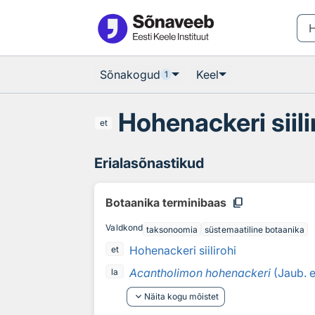
Otsingu juurde
Põhisisu juurde
Sõnakogud
Keel
1
Hohenackeri siili
et
Erialasõnastikud
content_copy
Botaanika terminibaas
Valdkond
taksonoomia
süstemaatiline botaanika
Hohenackeri siilirohi
et
Acantholimon hohenackeri
(Jaub. e
la
keyboard_arrow_down
Näita kogu mõistet