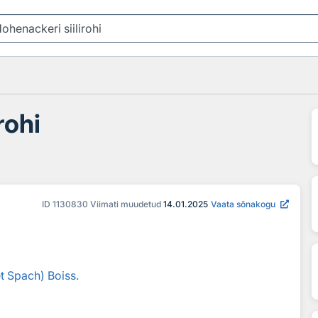
rohi
ID
1130830
Viimati muudetud
14.01.2025
Vaata sõnakogu
t Spach) Boiss.