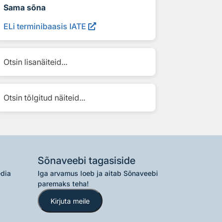
Sama sõna
ELi terminibaasis IATE
Otsin lisanäiteid...
Otsin tõlgitud näiteid...
Sõnaveebi tagasiside
edia
Iga arvamus loeb ja aitab Sõnaveebi
paremaks teha!
Kirjuta meile