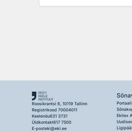
Sõna
Portaali
Roosikrantsi 6, 10119 Tallinn
Sõnako
Registrikood 70004011
Ekilex 
Keelenõu
631 3731
Uudised
Üldkontakt
617 7500
Ligipää
E-post
eki@eki.ee