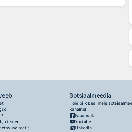
veeb
Sotsiaalmeedia
st
Hoia pilk peal meie sotsiaalme
gud
kanalitel.
API
Facebook
 ja teated
Youtube
setavuse teatis
LinkedIn