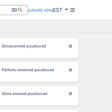
keyboard
search
apps
EST
Juhuslik sõna
Sõnavormid puuduvad
Päritolu andmed puuduvad
Sõna seosed puuduvad