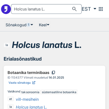
Otsingu juurde
Põhisisu juurde
search
apps
EST
Sõnakogud
Keel
1
Holcus lanatus
L.
la
Erialasõnastikud
content_copy
Botaanika terminibaas
ID
1134377
Viimati muudetud
14.01.2025
Vaata sõnakogu
Valdkond
taksonoomia
süstemaatiline botaanika
vill-mesihein
et
Holcus lanatus
L.
la