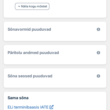
keyboard_arrow_down
Näita kogu mõistet
Sõnavormid puuduvad
Päritolu andmed puuduvad
Sõna seosed puuduvad
Sama sõna
ELi terminibaasis IATE