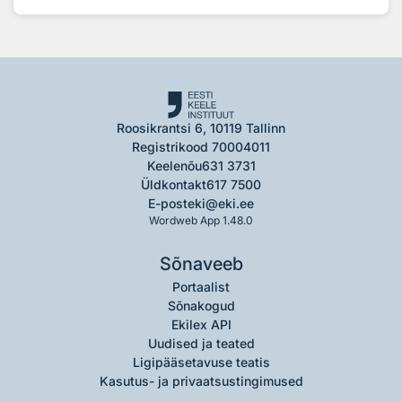
Roosikrantsi 6, 10119 Tallinn
Registrikood 70004011
Keelenõu
631 3731
Üldkontakt
617 7500
E-post
eki@eki.ee
Wordweb App 1.48.0
Sõnaveeb
Portaalist
Sõnakogud
Ekilex API
Uudised ja teated
Ligipääsetavuse teatis
Kasutus- ja privaatsustingimused