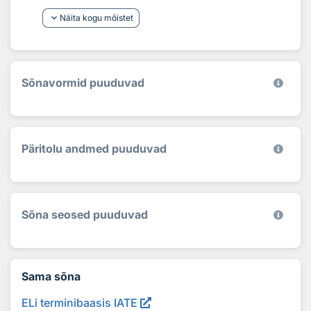
keyboard_arrow_down
Näita kogu mõistet
Sõnavormid puuduvad
Päritolu andmed puuduvad
Sõna seosed puuduvad
Sama sõna
ELi terminibaasis IATE