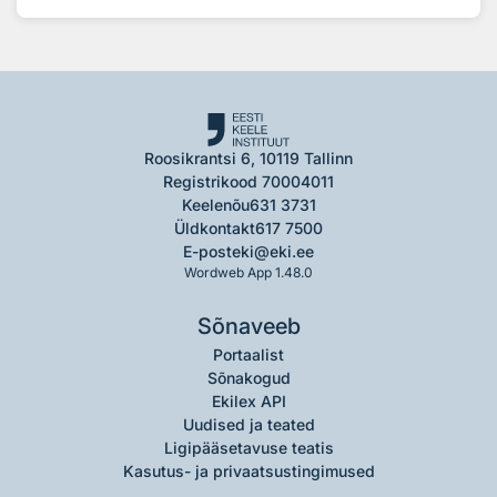
Roosikrantsi 6, 10119 Tallinn
Registrikood 70004011
Keelenõu
631 3731
Üldkontakt
617 7500
E-post
eki@eki.ee
Wordweb App 1.48.0
Sõnaveeb
Portaalist
Sõnakogud
Ekilex API
Uudised ja teated
Ligipääsetavuse teatis
Kasutus- ja privaatsustingimused