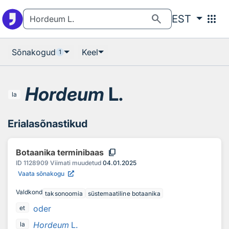
Otsingu juurde
Põhisisu juurde
search
apps
EST
Sõnakogud
Keel
1
Hordeum
L.
la
Erialasõnastikud
content_copy
Botaanika terminibaas
ID
1128909
Viimati muudetud
04.01.2025
Vaata sõnakogu
Valdkond
taksonoomia
süstemaatiline botaanika
oder
et
Hordeum
L.
la