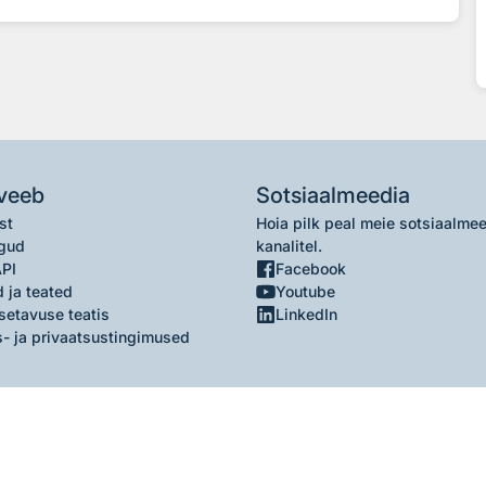
veeb
Sotsiaalmeedia
st
Hoia pilk peal meie sotsiaalme
gud
kanalitel.
API
Facebook
 ja teated
Youtube
setavuse teatis
LinkedIn
- ja privaatsustingimused