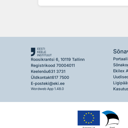
Sõna
Portaali
Roosikrantsi 6, 10119 Tallinn
Sõnako
Registrikood 70004011
Ekilex 
Keelenõu
631 3731
Uudised
Üldkontakt
617 7500
Ligipää
E-post
eki@eki.ee
Kasutus
Wordweb App 1.48.0