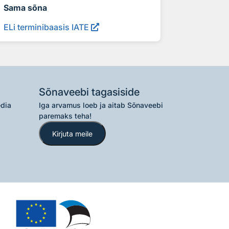
Sama sõna
ELi terminibaasis IATE
Sõnaveebi tagasiside
edia
Iga arvamus loeb ja aitab Sõnaveebi
paremaks teha!
Kirjuta meile