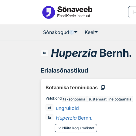
Otsingu juurde
Põhisisu juurde
Sõnakogud
Keel
1
Huperzia
Bernh.
la
Erialasõnastikud
content_copy
Botaanika terminibaas
Valdkond
taksonoomia
süstemaatiline botaanika
ungrukold
et
Huperzia
Bernh.
la
keyboard_arrow_down
Näita kogu mõistet