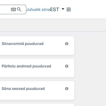
keyboard
search
apps
EST
Juhuslik sõna
Sõnavormid puuduvad
Päritolu andmed puuduvad
Sõna seosed puuduvad