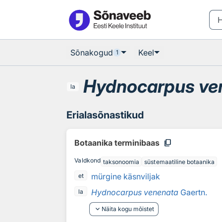
Otsingu juurde
Põhisisu juurde
Sõnakogud
Keel
1
Hydnocarpus ve
la
Erialasõnastikud
content_copy
Botaanika terminibaas
Valdkond
taksonoomia
süstemaatiline botaanika
mürgine käsnviljak
et
Hydnocarpus venenata
Gaertn.
la
keyboard_arrow_down
Näita kogu mõistet