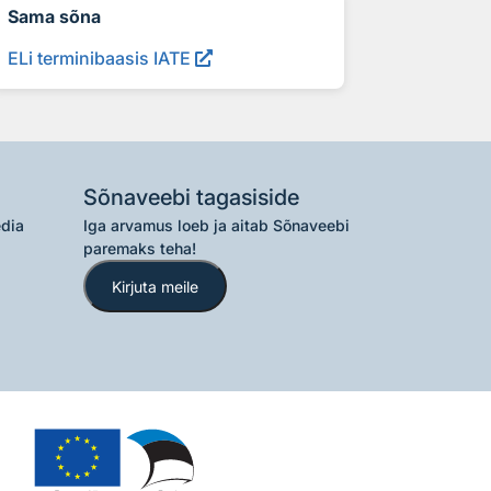
Sama sõna
ELi terminibaasis IATE
Sõnaveebi tagasiside
edia
Iga arvamus loeb ja aitab Sõnaveebi
paremaks teha!
Kirjuta meile