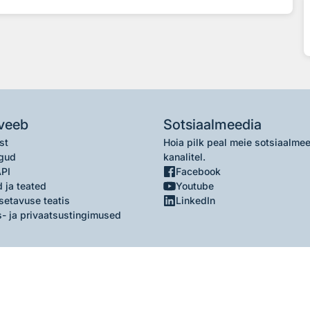
veeb
Sotsiaalmeedia
st
Hoia pilk peal meie sotsiaalme
gud
kanalitel.
API
Facebook
 ja teated
Youtube
setavuse teatis
LinkedIn
- ja privaatsustingimused