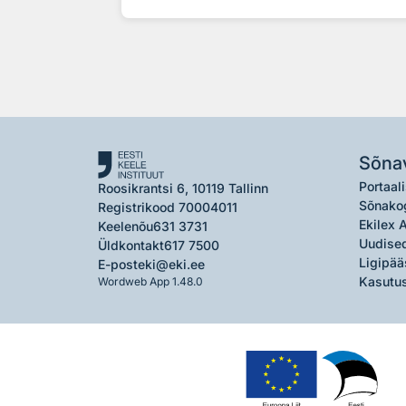
Sõna
Portaali
Roosikrantsi 6, 10119 Tallinn
Sõnako
Registrikood 70004011
Ekilex 
Keelenõu
631 3731
Uudised
Üldkontakt
617 7500
Ligipää
E-post
eki@eki.ee
Kasutus
Wordweb App 1.48.0