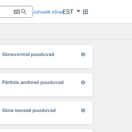
keyboard
search
apps
EST
Juhuslik sõna
Sõnavormid puuduvad
Päritolu andmed puuduvad
Sõna seosed puuduvad