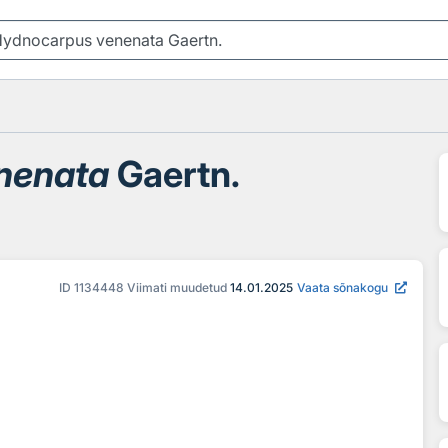
nenata
Gaertn.
ID
1134448
Viimati muudetud
14.01.2025
Vaata sõnakogu