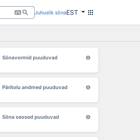
keyboard
search
apps
EST
Juhuslik sõna
Sõnavormid puuduvad
Päritolu andmed puuduvad
Sõna seosed puuduvad