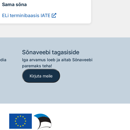
Sama sõna
ELi terminibaasis IATE
Sõnaveebi tagasiside
edia
Iga arvamus loeb ja aitab Sõnaveebi
paremaks teha!
Kirjuta meile