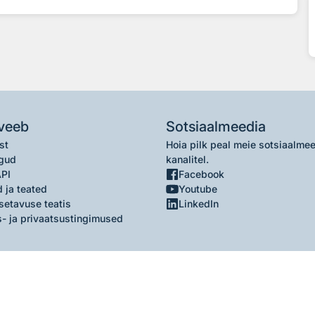
veeb
Sotsiaalmeedia
st
Hoia pilk peal meie sotsiaalme
gud
kanalitel.
API
Facebook
 ja teated
Youtube
setavuse teatis
LinkedIn
- ja privaatsustingimused