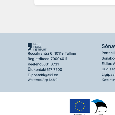
Sõna
Portaali
Roosikrantsi 6, 10119 Tallinn
Sõnako
Registrikood 70004011
Ekilex 
Keelenõu
631 3731
Uudised
Üldkontakt
617 7500
Ligipää
E-post
eki@eki.ee
Kasutus
Wordweb App 1.48.0