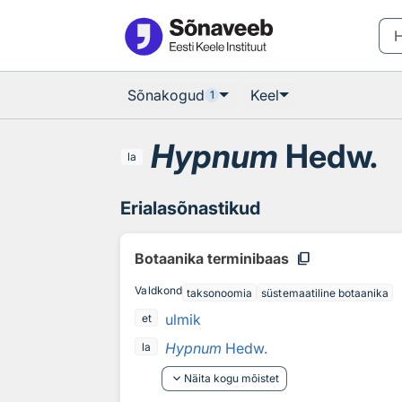
Otsingu juurde
Põhisisu juurde
Sõnakogud
Keel
1
Hypnum
Hedw.
la
Erialasõnastikud
content_copy
Botaanika terminibaas
Valdkond
taksonoomia
süstemaatiline botaanika
ulmik
et
Hypnum
Hedw.
la
keyboard_arrow_down
Näita kogu mõistet