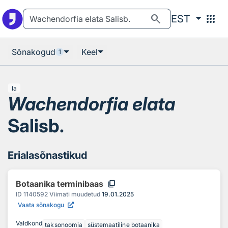
Otsingu juurde
Põhisisu juurde
search
apps
EST
Sõnakogud
Keel
1
la
Wachendorfia elata
Salisb.
Erialasõnastikud
content_copy
Botaanika terminibaas
ID
1140592
Viimati muudetud
19.01.2025
Vaata sõnakogu
Valdkond
taksonoomia
süstemaatiline botaanika