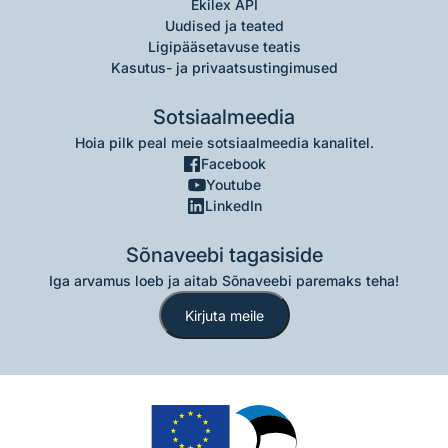
Ekilex API
Uudised ja teated
Ligipääsetavuse teatis
Kasutus- ja privaatsustingimused
Sotsiaalmeedia
Hoia pilk peal meie sotsiaalmeedia kanalitel.
Facebook
Youtube
LinkedIn
Sõnaveebi tagasiside
Iga arvamus loeb ja aitab Sõnaveebi paremaks teha!
Kirjuta meile