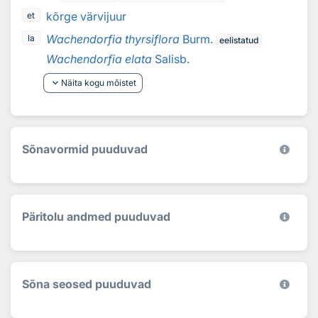
kõrge värvijuur
et
Wachendorfia thyrsiflora
Burm.
la
eelistatud
Wachendorfia elata
Salisb.
keyboard_arrow_down
Näita kogu mõistet
Sõnavormid puuduvad
Päritolu andmed puuduvad
Sõna seosed puuduvad