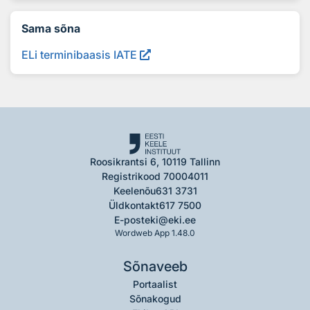
Sama sõna
ELi terminibaasis IATE
Roosikrantsi 6, 10119 Tallinn
Registrikood 70004011
Keelenõu
631 3731
Üldkontakt
617 7500
E-post
eki@eki.ee
Wordweb App 1.48.0
Sõnaveeb
Portaalist
Sõnakogud