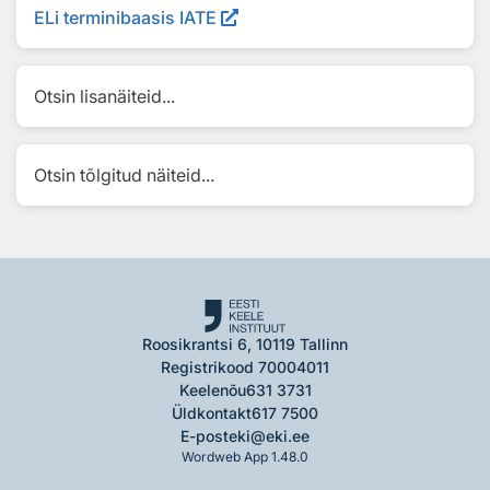
ELi terminibaasis IATE
Otsin lisanäiteid...
Otsin tõlgitud näiteid...
Roosikrantsi 6, 10119 Tallinn
Registrikood 70004011
Keelenõu
631 3731
Üldkontakt
617 7500
E-post
eki@eki.ee
Wordweb App 1.48.0