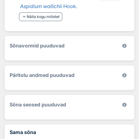
Aspidium wallichii
Hook.
keyboard_arrow_down
Näita kogu mõistet
Sõnavormid puuduvad
Päritolu andmed puuduvad
Sõna seosed puuduvad
Sama sõna