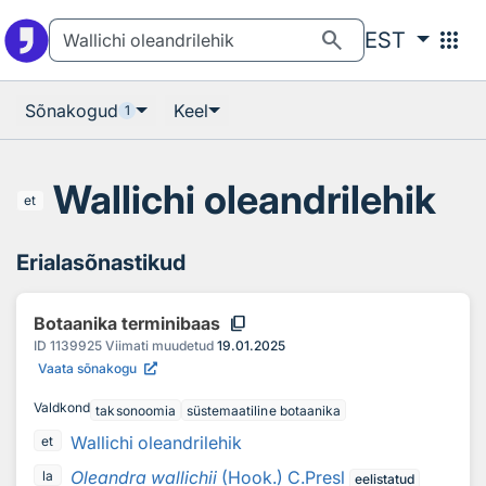
Otsingu juurde
Põhisisu juurde
search
apps
EST
Sõnakogud
Keel
1
Wallichi oleandrilehik
et
Erialasõnastikud
content_copy
Botaanika terminibaas
ID
1139925
Viimati muudetud
19.01.2025
Vaata sõnakogu
Valdkond
taksonoomia
süstemaatiline botaanika
Wallichi oleandrilehik
et
Oleandra wallichii
(Hook.) C.Presl
la
eelistatud