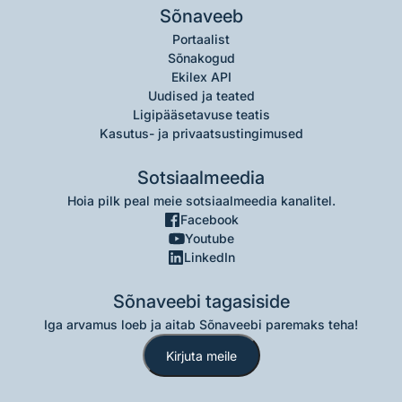
Sõnaveeb
Portaalist
Sõnakogud
Ekilex API
Uudised ja teated
Ligipääsetavuse teatis
Kasutus- ja privaatsustingimused
Sotsiaalmeedia
Hoia pilk peal meie sotsiaalmeedia kanalitel.
Facebook
Youtube
LinkedIn
Sõnaveebi tagasiside
Iga arvamus loeb ja aitab Sõnaveebi paremaks teha!
Kirjuta meile