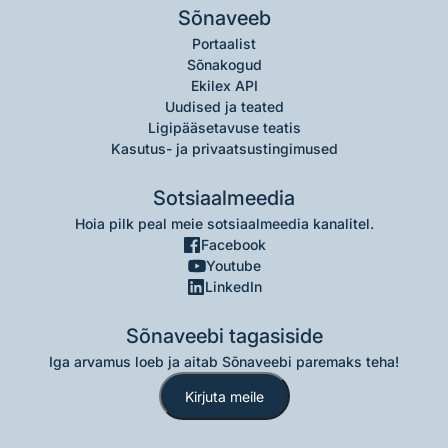
Sõnaveeb
Portaalist
Sõnakogud
Ekilex API
Uudised ja teated
Ligipääsetavuse teatis
Kasutus- ja privaatsustingimused
Sotsiaalmeedia
Hoia pilk peal meie sotsiaalmeedia kanalitel.
Facebook
Youtube
LinkedIn
Sõnaveebi tagasiside
Iga arvamus loeb ja aitab Sõnaveebi paremaks teha!
Kirjuta meile