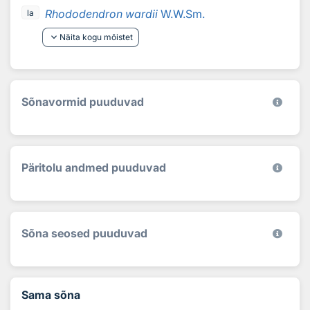
Rhododendron wardii
W.W.Sm.
la
keyboard_arrow_down
Näita kogu mõistet
Sõnavormid puuduvad
Päritolu andmed puuduvad
Sõna seosed puuduvad
Sama sõna