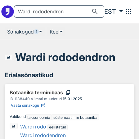
Otsingu juurde
Põhisisu juurde
search
apps
EST
Sõnakogud
Keel
1
Wardi rododendron
et
Erialasõnastikud
content_copy
Botaanika terminibaas
ID
1138440
Viimati muudetud
15.01.2025
Vaata sõnakogu
Valdkond
taksonoomia
süstemaatiline botaanika
Wardi rodo
et
eelistatud
Wardi rododendron