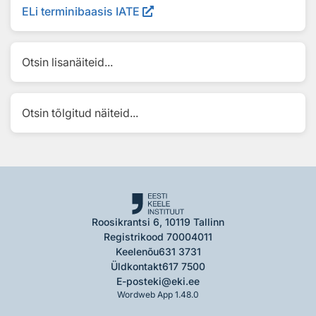
ELi terminibaasis IATE
Otsin lisanäiteid...
Otsin tõlgitud näiteid...
Roosikrantsi 6, 10119 Tallinn
Registrikood 70004011
Keelenõu
631 3731
Üldkontakt
617 7500
E-post
eki@eki.ee
Wordweb App 1.48.0